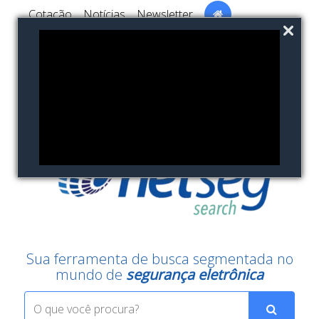
Cotação
Notícias
Newsletter
Fazer Login
Sua ferramenta de busca segmentada no
mundo de
segurança eletrônica