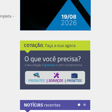
ompleta -
COTAÇÃO
, faça a sua agora
NOTÍCIAS
recentes