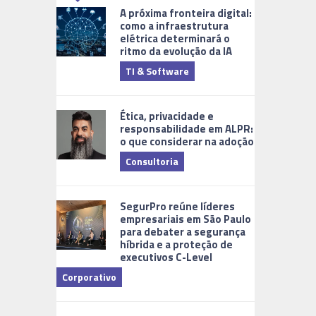
A próxima fronteira digital:
como a infraestrutura
elétrica determinará o
ritmo da evolução da IA
TI & Software
Tecnologia
Ética, privacidade e
responsabilidade em ALPR:
o que considerar na adoção
Consultoria
Cidades Digi
SegurPro reúne líderes
empresariais em São Paulo
para debater a segurança
híbrida e a proteção de
executivos C-Level
Corporativo
Dicas