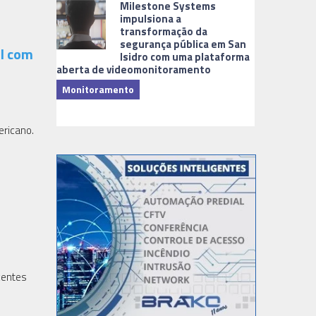
Milestone Systems
impulsiona a
transformação da
segurança pública em San
ul com
Isidro com uma plataforma
aberta de videomonitoramento
Monitoramento
TI & Softwa
ericano.
centes