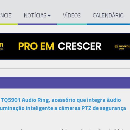
NCIE
NOTÍCIAS
VÍDEOS
CALENDÁRIO
S TQ5901 Audio Ring, acessório que integra áudio
 iluminação inteligente a câmeras PTZ de segurança