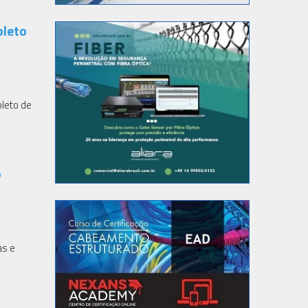
pleto
leto de
o
as e