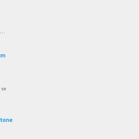
. .
am
 se
Stone