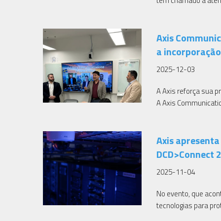
tem chamado a atençã
Axis Communica
a incorporaçã
2025-12-03
A Axis reforça sua p
A Axis Communicatio
Axis apresenta
DCD>Connect 
2025-11-04
No evento, que acon
tecnologias para pro