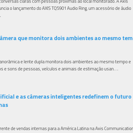
 conversas claras com pessoas próximas ao local monitorado. A Axis
cia o lançamento do AXIS TQ5901 Audio Ring, um acessório de áudio
.
 câmera que monitora dois ambientes ao mesmo te
anorâmica e lente dupla monitora dois ambientes ao mesmo tempo e
s e sons de pessoas, veículos e animais de estimação usan. . .
tificial e as câmeras inteligentes redefinem o futuro
nas
gerente de vendas internas para a América Latina na Axis Communicatio