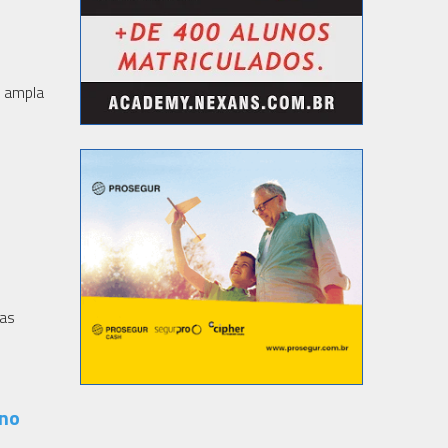
s ampla
nas
 no