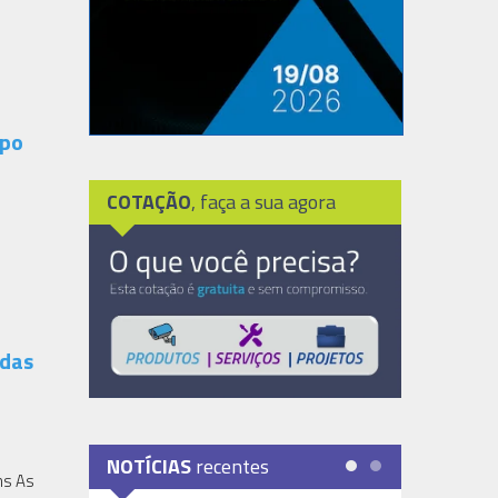
mpo
COTAÇÃO
, faça a sua agora
 das
NOTÍCIAS
recentes
ns As