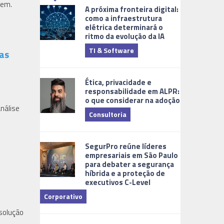
sem.
A próxima fronteira digital:
como a infraestrutura
elétrica determinará o
ritmo da evolução da IA
TI & Software
Tecnologia
as
Ética, privacidade e
responsabilidade em ALPR:
o que considerar na adoção
nálise
Consultoria
Cidades Digi
SegurPro reúne líderes
empresariais em São Paulo
para debater a segurança
híbrida e a proteção de
executivos C-Level
Corporativo
 solução
Dicas