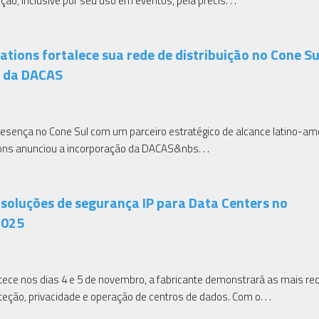
o, inclusive por seu uso em eventos, pela precis. . .
tions fortalece sua rede de distribuição no Cone S
o da DACAS
resença no Cone Sul com um parceiro estratégico de alcance latino-am
ns anunciou a incorporação da DACAS&nbs. . .
 soluções de segurança IP para Data Centers no
2025
tece nos dias 4 e 5 de novembro, a fabricante demonstrará as mais re
teção, privacidade e operação de centros de dados. Com o. . .