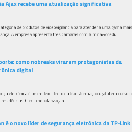
ia Ajax recebe uma atualização significativa
categoria de produtos de videovigilância para atender a uma gama mai
rança. A empresa apresenta três câmaras com ilumina&ccedi. . .
porte: como nobreaks viraram protagonistas da
ônica digital
nça eletrônica é um reflexo direto da transformação digital em curso 
residências. Com a popularização. . .
an é o novo líder de segurança eletrônica da TP-Link