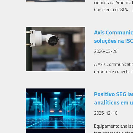
cidades da América
Com cerca de 80% . . 
Axis Communica
soluções na IS
2026-03-26
A Axis Communicatio
na borda e conectivi
Positivo SEG la
analíticos em 
2025-12-10
Equipamento analisa 