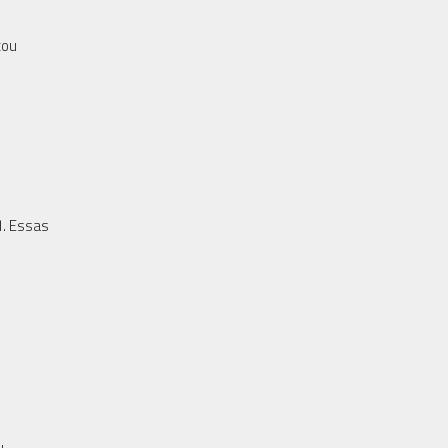
tou
1. Essas