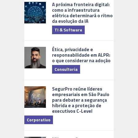
A próxima fronteira digital:
como a infraestrutura
elétrica determinará o ritmo
da evolução da IA
TI & Software
Tecnologia
Ética, privacidade e
responsabilidade em ALPR:
o que considerar na adoção
Consultoria
Cidades Di
SegurPro reúne líderes
empresariais em São Paulo
para debater a segurança
híbrida e a proteção de
executivos C-Level
Corporativo