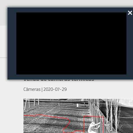
Axis recebe liberação para
venda de câmeras térmicas
Câmeras
| 2020-07-29