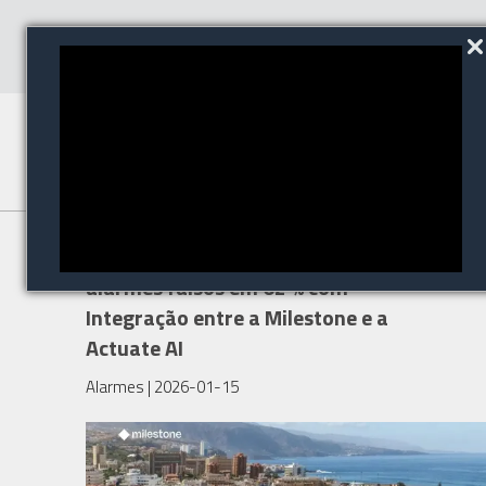
A Genesis Security reduz os
alarmes falsos em 62 % com
Integração entre a Milestone e a
Actuate AI
Alarmes
| 2026-01-15