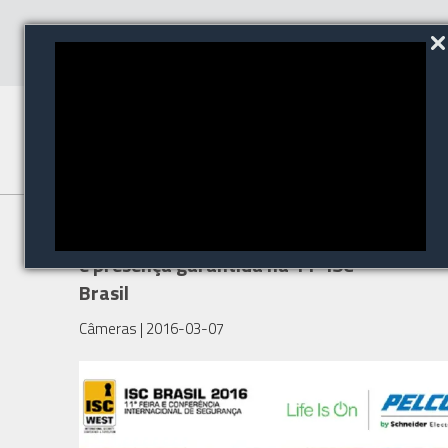
A PELCO by Schneider Electric
é presença garantida na 11ª ISC
Brasil
Câmeras
| 2016-03-07