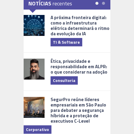
NOTÍCIAS
recentes
A próxima fronteira digital:
como a infraestrutura
elétrica determinará o ritmo
da evolução da IA
TI & Software
Tecnologia
Ética, privacidade e
responsabilidade em ALPR:
o que considerar na adoção
Consultoria
Cidades Di
SegurPro reúne líderes
empresariais em São Paulo
para debater a segurança
híbrida e a proteção de
executivos C-Level
Corporativo