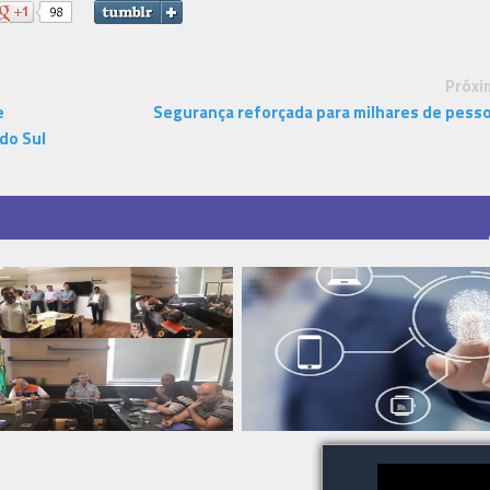
Próxi
e
Segurança reforçada para milhares de pess
do Sul