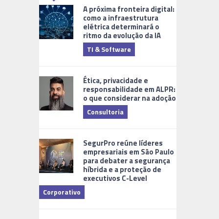
A próxima fronteira digital:
como a infraestrutura
elétrica determinará o
ritmo da evolução da IA
TI & Software
Tecnologia
Ética, privacidade e
responsabilidade em ALPR:
o que considerar na adoção
Consultoria
Cidades Digi
SegurPro reúne líderes
empresariais em São Paulo
para debater a segurança
híbrida e a proteção de
executivos C-Level
Corporativo
Dicas