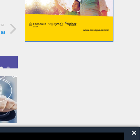
ma:
oas