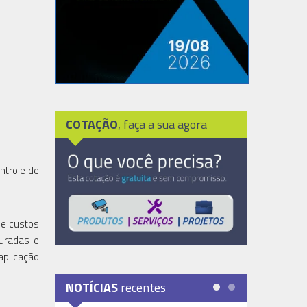
COTAÇÃO
, faça a sua agora
ntrole de
de custos
uradas e
aplicação
NOTÍCIAS
recentes