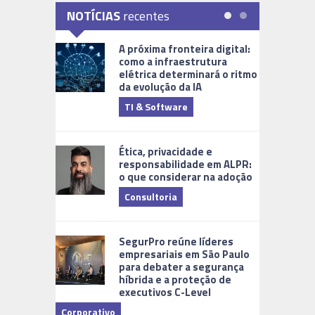
NOTÍCIAS
recentes
A próxima fronteira digital:
como a infraestrutura
elétrica determinará o ritmo
da evolução da IA
TI & Software
Tecnologia
Ética, privacidade e
responsabilidade em ALPR:
o que considerar na adoção
Consultoria
Cidades Di
SegurPro reúne líderes
empresariais em São Paulo
para debater a segurança
híbrida e a proteção de
executivos C-Level
Corporativo