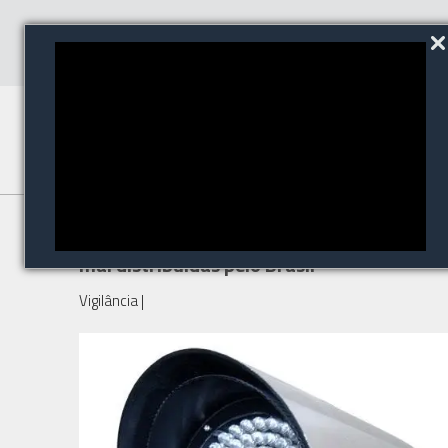
Câmeras de segurança são
mal distribuídas pelo Brasil
Vigilância
|