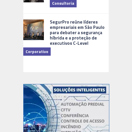
Consultoria
Cidades Di
SegurPro reúne líderes
empresariais em São Paulo
para debater a segurança
híbrida e a proteção de
executivos C-Level
Corporativo