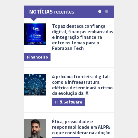
NOTÍCIAS
recentes
Topaz destaca confiança
digital, finanças embarcadas
e integração financeira
entre os temas para o
Febraban Tech
videomoni
Financeiro
Monitoram
A próxima fronteira digital:
como a infraestrutura
elétrica determinará o ritmo
da evolução da IA
TI & Software
Tecnologia
Ética, privacidade e
responsabilidade em ALPR:
o que considerar na adoção