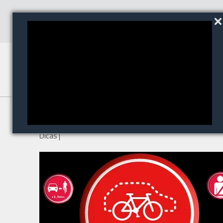
Segurança nas ruas
Dicas
|