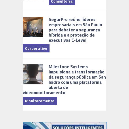
Consultoria
Cidades Di
SegurPro reúne líderes
empresariais em São Paulo
para debater a segurança
híbrida e a proteção de
executivos C-Level
Corporativo
Milestone Systems
impulsiona a transformação
da segurança pública em San
Isidro com uma plataforma
aberta de
videomonitoramento
Monitoramento