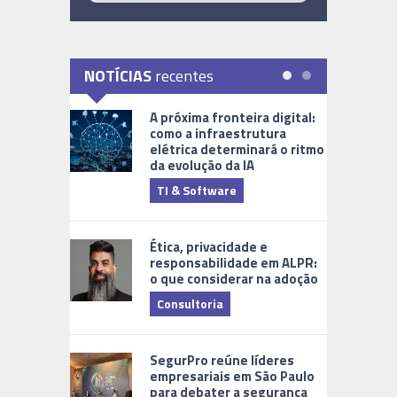
NOTÍCIAS
recentes
A próxima fronteira digital:
como a infraestrutura
elétrica determinará o ritmo
da evolução da IA
TI & Software
Tecnologia
Ética, privacidade e
responsabilidade em ALPR:
o que considerar na adoção
Consultoria
Cidades Di
SegurPro reúne líderes
empresariais em São Paulo
para debater a segurança