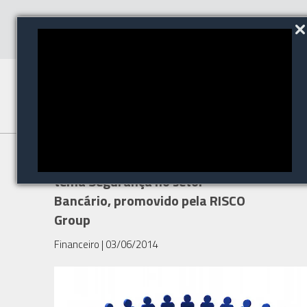
MESA REDONDA debate o
tema Segurança no setor
Bancário, promovido pela RISCO
Group
Financeiro
| 03/06/2014