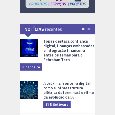
NOTÍCIAS
recentes
Topaz destaca confiança
digital, finanças embarcadas
e integração financeira
entre os temas para o
Febraban Tech
videomoni
Financeiro
Monitoram
A próxima fronteira digital:
como a infraestrutura
elétrica determinará o ritmo
da evolução da IA
TI & Software
Tecnologia