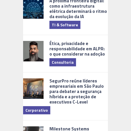
A próxima fronteira digital:
como a infraestrutura
elétrica determinará o ritmo
da evolução da IA
TI & Software
Tecnologia
Ética, privacidade e
responsabilidade em ALPR:
o que considerar na adoção
Consultoria
Cidades Di
SegurPro reúne líderes
empresariais em São Paulo
para debater a segurança
híbrida e a proteção de
executivos C-Level
Corporativo
Milestone Systems