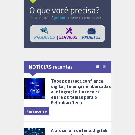
NOTÍCIAS
recentes
Topaz destaca confiança
digital, finanças embarcadas
e integração financeira
entre os temas para o
Febraban Tech
videomoni
Financeiro
Monitoram
A próxima fronteira digital: