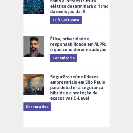
como a infraestrutura
elétrica determinará o ritmo
da evolução da IA
TI & Software
Tecnologia
Ética, privacidade e
responsabilidade em ALPR:
o que considerar na adoção
Consultoria
Cidades Di
SegurPro reúne líderes
empresariais em São Paulo
para debater a segurança
híbrida e a proteção de
executivos C-Level
Corporativo