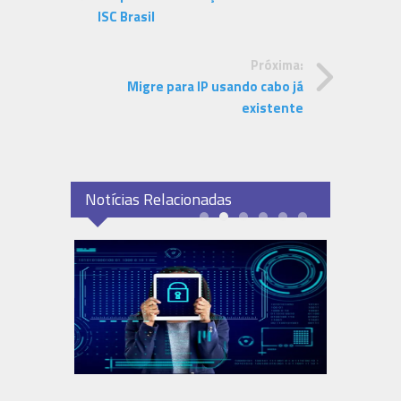
ISC Brasil
Próxima:
Migre para IP usando cabo já
existente
Notícias Relacionadas