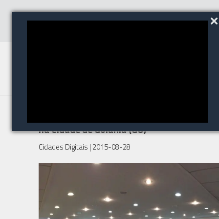
Segware promoveu roadshow
na Cidade de Goiânia (GO)
Cidades Digitais
| 2015-08-28