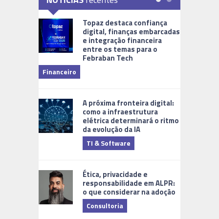
Topaz destaca confiança
digital, finanças embarcadas
e integração financeira
entre os temas para o
Febraban Tech
videomoni
Financeiro
Monitoram
A próxima fronteira digital:
como a infraestrutura
elétrica determinará o ritmo
da evolução da IA
TI & Software
Tecnologia
Ética, privacidade e
responsabilidade em ALPR:
o que considerar na adoção
Consultoria