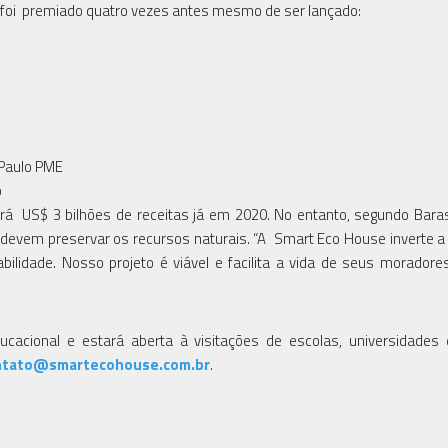
a foi premiado quatro vezes antes mesmo de ser lançado:
 Paulo PME
o
ará US$ 3 bilhões de receitas já em 2020. No entanto, segundo Bara
os devem preservar os recursos naturais. “A Smart Eco House inverte a 
abilidade. Nosso projeto é viável e facilita a vida de seus moradore
cacional e estará aberta à visitações de escolas, universidades
ntato@smartecohouse.com.br
.