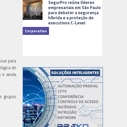
SegurPro reúne líderes
empresariais em São Paulo
para debater a segurança
híbrida e a proteção de
executivos C-Level
Corporativo
Dicas
ssal para
lógica de
s e ainda
 e grupos