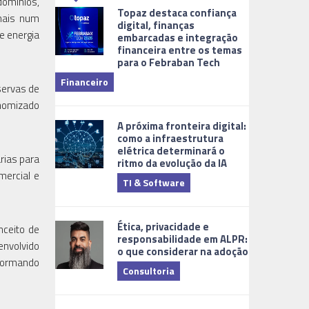
omínios,
Topaz destaca confiança
 mais num
digital, finanças
e energia
embarcadas e integração
financeira entre os temas
para o Febraban Tech
aberta de v
Financeiro
Monitorame
servas de
onomizado
A próxima fronteira digital:
como a infraestrutura
elétrica determinará o
rias para
ritmo da evolução da IA
mercial e
TI & Software
Tecnologia
Ética, privacidade e
nceito de
responsabilidade em ALPR:
envolvido
o que considerar na adoção
nformando
Consultoria
Cidades Digi