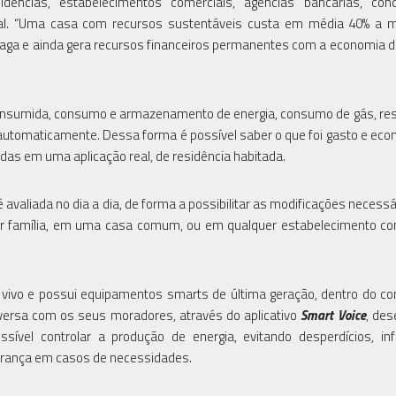
dências, estabelecimentos comerciais, agências bancárias, cond
assal. “Uma casa com recursos sustentáveis custa em média 40% a
aga e ainda gera recursos financeiros permanentes com a economia d
onsumida, consumo e armazenamento de energia, consumo de gás, re
 automaticamente. Dessa forma é possível saber o que foi gasto e ec
adas em uma aplicação real, de residência habitada.
avaliada no dia a dia, de forma a possibilitar as modificações necessá
er família, em uma casa comum, ou em qualquer estabelecimento co
 vivo e possui equipamentos smarts de última geração, dentro do co
nversa com os seus moradores, através do aplicativo
Smart Voice
, des
sível controlar a produção de energia, evitando desperdícios, i
urança em casos de necessidades.