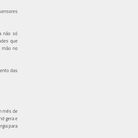
sensores
a não só
udes que
 / mão no
mento das
/h mês de
id gera e
rgia para