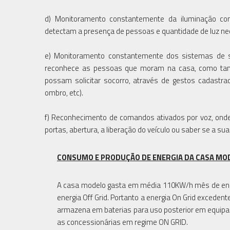
d) Monitoramento constantemente da iluminação com
detectam a presença de pessoas e quantidade de luz ne
e) Monitoramento constantemente dos sistemas de s
reconhece as pessoas que moram na casa, como també
possam solicitar socorro, através de gestos cadastra
ombro, etc).
f) Reconhecimento de comandos ativados por voz, ond
portas, abertura, a liberação do veículo ou saber se a sua 
CONSUMO E PRODUÇÃO DE ENERGIA DA CASA MO
A casa modelo gasta em média 110KW/h mês de ene
energia Off Grid. Portanto a energia On Grid excedent
armazena em baterias para uso posterior em equipa
as concessionárias em regime ON GRID.