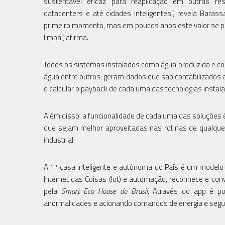
sustentável eficaz para reaplicação em outras resi
datacenters e até cidades inteligentes”, revela Bar
primeiro momento, mas em poucos anos este valor se p
limpa”, afirma.
Todos os sistemas instalados como água produzida e c
água entre outros, geram dados que são contabilizados
e calcular o payback de cada uma das tecnologias instal
Além disso, a funcionalidade de cada uma das soluções é 
que sejam melhor aproveitadas nas rotinas de qualqu
industrial.
A 1ª casa inteligente e autônoma do País é um modelo
Internet das Coisas (Iot) e automação, reconhece e co
pela
Smart Eco House do Brasil
. Através do app é pos
anormalidades e acionando comandos de energia e seg