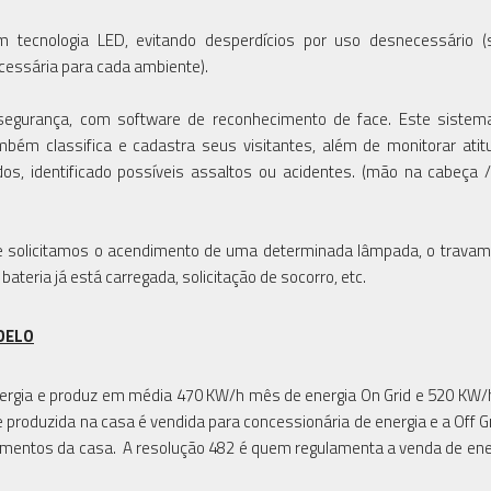
 tecnologia LED, evitando desperdícios por uso desnecessário (
cessária para cada ambiente).
egurança, com software de reconhecimento de face. Este sistem
m classifica e cadastra seus visitantes, além de monitorar atit
dos, identificado possíveis assaltos ou acidentes. (mão na cabeça
e solicitamos o acendimento de uma determinada lâmpada, o trava
bateria já está carregada, solicitação de socorro, etc.
DELO
rgia e produz em média 470 KW/h mês de energia On Grid e 520 KW
e produzida na casa é vendida para concessionária de energia e a Off Gr
mentos da casa. A resolução 482 é quem regulamenta a venda de ene