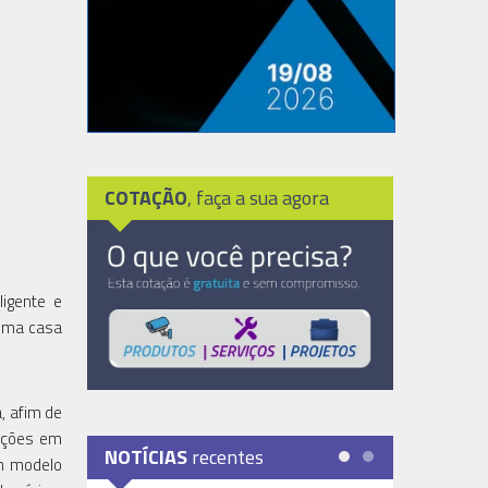
COTAÇÃO
, faça a sua agora
ligente e
 uma casa
, afim de
luções em
NOTÍCIAS
recentes
um modelo