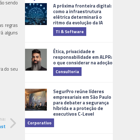
tão sendo
A próxima fronteira digital:
como a infraestrutura
elétrica determinará o
ritmo da evolução da IA
as regras
TI & Software
Tecnologia
rá alguns
Ética, privacidade e
responsabilidade em ALPR:
o que considerar na adoção
a do seu
Consultoria
Cidades Digi
SegurPro reúne líderes
empresariais em São Paulo
para debater a segurança
híbrida e a proteção de
executivos C-Level
ma:
Corporativo
ast
Dicas