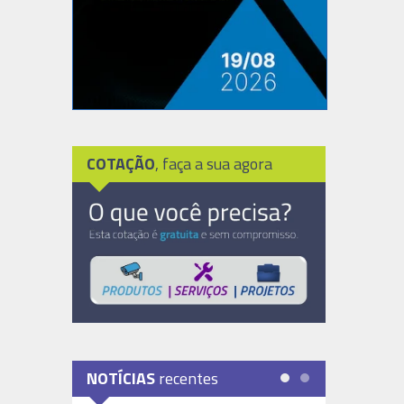
COTAÇÃO
, faça a sua agora
NOTÍCIAS
recentes