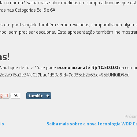
zada na norma? Saiba mais sobre medidas em campo adicionais que es
as nas Cetogorias 5e, 6 e 6A.
as em par-trançado também serão reveladas, compartilhando algum
mpo, sem precisar escalonar. Esta apresentação também lhe mostra
as!
 Não fique de fora! Você pode
economizar até R$ 10.500,00
na compr
m/?u=2e2a915a2e34fe037bac1d89a&id=7e985cb2b6&e=%5bUNIQID%5d
Próxi
is
Saiba mais sobre a nova tecnologia WDR C