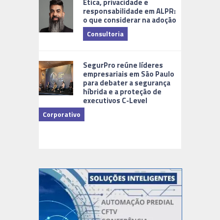
Ética, privacidade e
responsabilidade em ALPR:
o que considerar na adoção
Consultoria
Cidades Di
SegurPro reúne líderes
empresariais em São Paulo
para debater a segurança
híbrida e a proteção de
executivos C-Level
Corporativo