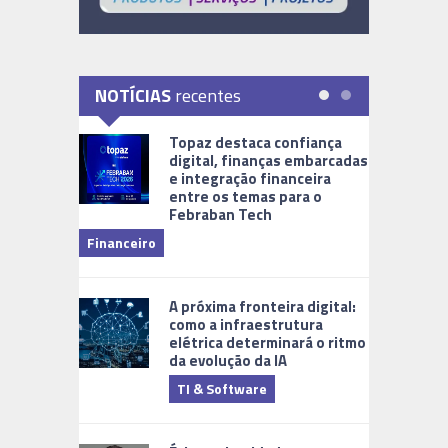
NOTÍCIAS
recentes
Topaz destaca confiança
digital, finanças embarcadas
e integração financeira
entre os temas para o
Febraban Tech
videomoni
Financeiro
Monitoram
A próxima fronteira digital:
como a infraestrutura
elétrica determinará o ritmo
da evolução da IA
TI & Software
Tecnologia