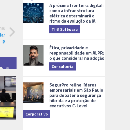
A próxima fronteira digital:
como a infraestrutura
elétrica determinará o
ritmo da evolução da IA
ma:
TI & Software
Tecnologia
lar
iP
Ética, privacidade e
responsabilidade em ALPR:
o que considerar na adoção
Consultoria
Cidades Digi
SegurPro reúne líderes
empresariais em São Paulo
para debater a segurança
híbrida e a proteção de
executivos C-Level
Corporativo
Dicas