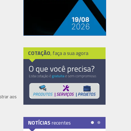
COTAÇÃO
, faça a sua agora
strar aos
NOTÍCIAS
recentes