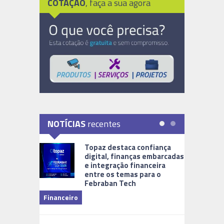
COTAÇÃO
, faça a sua agora
NOTÍCIAS
recentes
Topaz destaca confiança
digital, finanças embarcadas
e integração financeira
entre os temas para o
Febraban Tech
videomoni
Financeiro
Monitoram