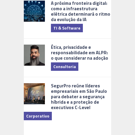
A próxima fronteira digital:
como a infraestrutura
elétrica determinará o ritmo
da evolução da IA
TI & Software
Tecnologia
Ética, privacidade e
responsabilidade em ALPR:
o que considerar na adoção
Consultoria
Cidades Di
SegurPro reúne líderes
empresariais em São Paulo
para debater a segurança
híbrida e a proteção de
executivos C-Level
Corporativo