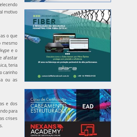
belecendo
al motivo
Mas o que
m o mesmo
Skype e o
e afastar
ca, teria
o carinho
da ou as
as e dos
ando para
as crises
s.