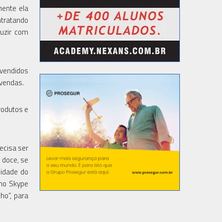
mente ela
ntratando
duzir com
 vendidos
 vendas.
rodutos e
ecisa ser
o doce, se
lidade do
 no Skype
ho”, para