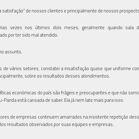
da satisfação” de nossos clientes e principalmente de nossos prospect
rias vezes nos últimos dois meses, geralmente quando saía 
do por ter sido mal atendido.
no assunto.
 de vários setores, constatei a insatisfação quase que uniforme co
incipalmente, sobre os resultados desses atendimentos.
políticas econômicas do país são frágeis e preocupantes e que não som
 Tzu-Panda está cansada de saber. Ela já nem late mais para isso.
retores de empresas continuem amarrados na insistente repetição dess
e dos resultados observados por suas equipes e empresas.