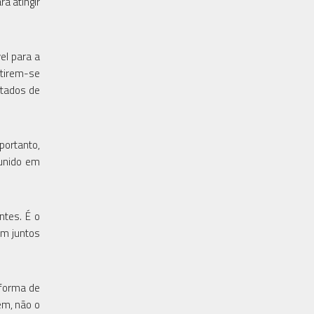
a atingir
el para a
tirem-se
ltados de
portanto,
unido em
ntes. É o
am juntos
 forma de
em, não o