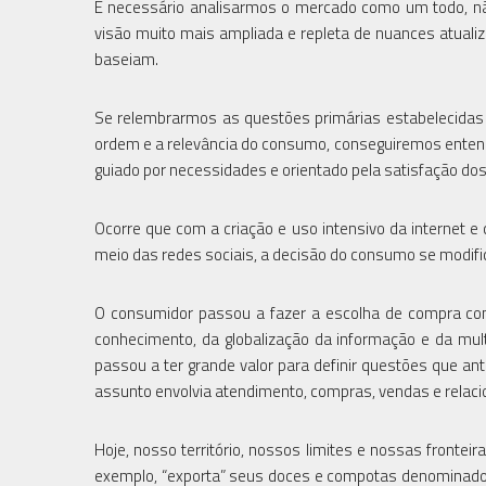
É necessário analisarmos o mercado como um todo, n
visão muito mais ampliada e repleta de nuances atual
baseiam.
Se relembrarmos as questões primárias estabelecidas 
ordem e a relevância do consumo, conseguiremos enten
guiado por necessidades e orientado pela satisfação do
Ocorre que com a criação e uso intensivo da internet
meio das redes sociais, a decisão do consumo se modifi
O consumidor passou a fazer a escolha de compra com
conhecimento, da globalização da informação e da mul
passou a ter grande valor para definir questões que 
assunto envolvia atendimento, compras, vendas e relac
Hoje, nosso território, nossos limites e nossas fronte
exemplo, “exporta” seus doces e compotas denominados “D