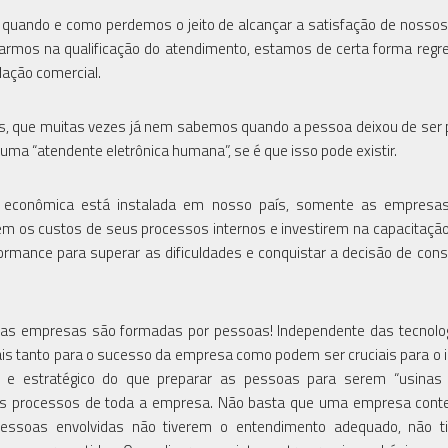
ando e como perdemos o jeito de alcançar a satisfação de nossos 
çarmos na qualificação do atendimento, estamos de certa forma regr
lação comercial.
s, que muitas vezes já nem sabemos quando a pessoa deixou de ser
uma “atendente eletrônica humana”, se é que isso pode existir.
econômica está instalada em nosso país, somente as empresa
em os custos de seus processos internos e investirem na capacitaçã
rformance para superar as dificuldades e conquistar a decisão de co
, as empresas são formadas por pessoas! Independente das tecnolo
is tanto para o sucesso da empresa como podem ser cruciais para o i
e e estratégico do que preparar as pessoas para serem “usinas
os processos de toda a empresa. Não basta que uma empresa cont
pessoas envolvidas não tiverem o entendimento adequado, não t