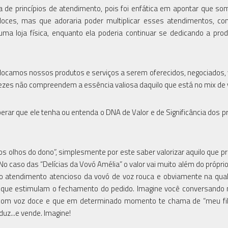
de princípios de atendimento, pois foi enfática em apontar que so
doces, mas que adoraria poder multiplicar esses atendimentos, co
 loja física, enquanto ela poderia continuar se dedicando a pro
locamos nossos produtos e serviços a serem oferecidos, negociados,
zes não compreendem a essência valiosa daquilo que está no mix de
rar que ele tenha ou entenda o DNA de Valor e de Significância dos p
os olhos do dono”, simplesmente por este saber valorizar aquilo que pr
. No caso das “Delícias da Vovó Amélia” o valor vai muito além do própri
no atendimento atencioso da vovó de voz rouca e obviamente na qua
, que estimulam o fechamento do pedido. Imagine você conversando
 com voz doce e que em determinado momento te chama de “meu fil
uz...e vende. Imagine!