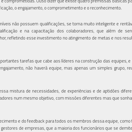
e comprometidas. Ouso dizer que existe quatro premissas básicas par
lificação, o engajamento, o comprometimento e o reconhecimento.
veis não possuem qualificações, se torna muito inteligente e rentáv
alificação e na capacitação dos colaboradores, que além de sen
or, refletindo esse investimento no atingimento de metas e nos resu
portantes tarefas que cabe aos líderes na construção das equipes, e 
engajamento, não haverá equipe, mas apenas um simples grupo, re
ssa mistura de necessidades, de experiências e de aptidões difere
oradores num mesmo objetivo, com missões diferentes mas que sonh
onhecimento e do feedback para todos os membros dessa equipe, como
e gestores de empresas, que a maioria dos funcionários que se demit