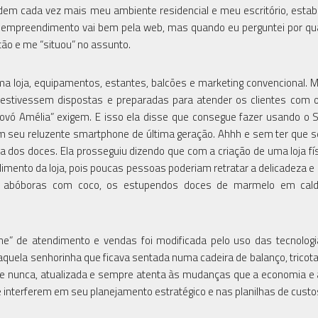
adem cada vez mais meu ambiente residencial e meu escritório, esta
 Seu empreendimento vai bem pela web, mas quando eu perguntei por qu
stão e me “situou” no assunto.
ma loja, equipamentos, estantes, balcões e marketing convencional. 
que estivessem dispostas e preparadas para atender os clientes co
vó Amélia” exigem. E isso ela disse que consegue fazer usando o 
m seu reluzente smartphone de última geração. Ahhh e sem ter que s
ra dos doces. Ela prosseguiu dizendo que com a criação de uma loja físi
imento da loja, pois poucas pessoas poderiam retratar a delicadeza e 
e abóboras com coco, os estupendos doces de marmelo em cal
” de atendimento e vendas foi modificada pelo uso das tecnologi
s aquela senhorinha que ficava sentada numa cadeira de balanço, tricot
ue nunca, atualizada e sempre atenta às mudanças que a economia e 
 interferem em seu planejamento estratégico e nas planilhas de custo