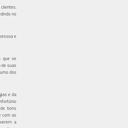
clientes.
edindo no
 pessoa e
s que se
o de suas
nsumo dos
gias e da
nfortúnio
 de bons
e com as
iverem a