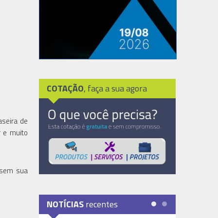
COTAÇÃO
, faça a sua agora
aseira de
r e muito
 usem sua
NOTÍCIAS
recentes