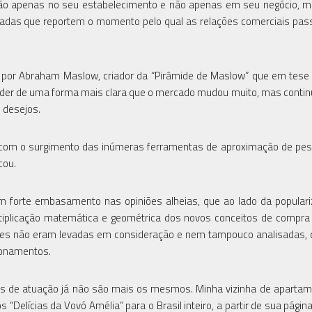
ão apenas no seu estabelecimento e não apenas em seu negócio, 
izadas que reportem o momento pelo qual as relações comerciais pa
por Abraham Maslow, criador da “Pirâmide de Maslow” que em tese 
der de uma forma mais clara que o mercado mudou muito, mas conti
s desejos.
 e com o surgimento das inúmeras ferramentas de aproximação de pe
cou.
 forte embasamento nas opiniões alheias, que ao lado da popular
tiplicação matemática e geométrica dos novos conceitos de compra
antes não eram levadas em consideração e nem tampouco analisadas,
ionamentos.
iras de atuação já não são mais os mesmos. Minha vizinha de apartam
elícias da Vovó Amélia” para o Brasil inteiro, a partir de sua página 