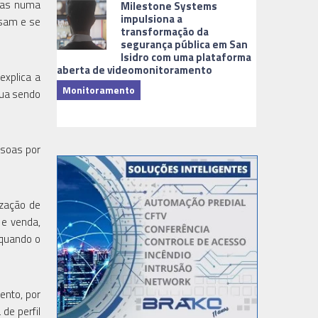
mas numa
Milestone Systems
impulsiona a
ssam e se
transformação da
segurança pública em San
Isidro com uma plataforma
aberta de videomonitoramento
explica a
Monitoramento
nua sendo
TI & Softwa
ssoas por
ização de
 e venda,
 quando o
ento, por
de perfil