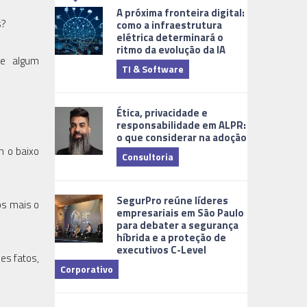
A próxima fronteira digital:
s?
como a infraestrutura
elétrica determinará o
ritmo da evolução da IA
de algum
TI & Software
Tecnologia
Ética, privacidade e
responsabilidade em ALPR:
o que considerar na adoção
m o baixo
Consultoria
Cidades Digi
SegurPro reúne líderes
os mais o
empresariais em São Paulo
para debater a segurança
híbrida e a proteção de
executivos C-Level
es fatos,
Corporativo
Dicas