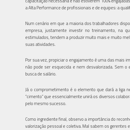
capacitação necessária e não estiverem 100% engajadas 
a Alta Performance de profissionais e de equipes: a qua
Num cenário em que a maioria dos trabalhadores disponí
empresa, justamente investir no treinamento, na qu
estimulados, tendem a produzir muito mais e muito melh
suas atividades.
Por sua vez, propiciar o engajamento é uma das mais im
não pode ser esquecida e nem desvalorizada. Sem o 
busca de salário.
Já o comprometimento é o elemento que dará a liga ne
“cimento” que essencialmente unirá os diversos colab
pelo mesmo sucesso.
Como ingrediente final, observo a importância do rec
valorização pessoal e coletiva. Mal sabem os gerentes 