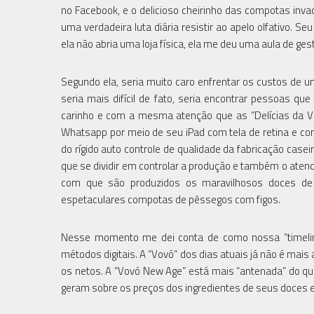
no Facebook, e o delicioso cheirinho das compotas inv
uma verdadeira luta diária resistir ao apelo olfativo.
ela não abria uma loja física, ela me deu uma aula de ge
Segundo ela, seria muito caro enfrentar os custos de u
seria mais difícil de fato, seria encontrar pessoas 
carinho e com a mesma atenção que as “Delícias da Vo
Whatsapp por meio de seu iPad com tela de retina e co
do rígido auto controle de qualidade da fabricação casei
que se dividir em controlar a produção e também o atend
com que são produzidos os maravilhosos doces d
espetaculares compotas de pêssegos com figos.
Nesse momento me dei conta de como nossa “timeline
métodos digitais. A “Vovó” dos dias atuais já não é mai
os netos. A “Vovó New Age” está mais “antenada” do q
geram sobre os preços dos ingredientes de seus doces e