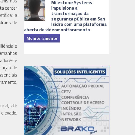
ganismos
Milestone Systems
impulsiona a
ta center
transformação da
tificar a
segurança pública em San
adrões de
Isidro com uma plataforma
aberta de videomonitoramento
Monitoramento
TI & Softwa
liência e
 tamanhos
radores e
icação de
ssenciais
oramento,
ocal, até
 elevado,