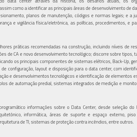
do data center através da história, os desafios atuais, os or
assim como a identificar as principais áreas de desenvolvimento de da
ionamento, planos de manutenção, códigos e normas legais; e a jus
ança e vigilância física/eletrônica, as políticas, procedimentos, e p
hores práticas recomendadas na construção, incluindo níveis de resi
ões de CA e novo desenvolvimento tecnológico; discorre sobre tipos,
ficando os principais componentes de sistemas elétricos, Back-Up, ge
de configuração, layout e disposição para o data center, com identif
ão e desenvolvimentos tecnológicos e identificação de elementos e
colos de automação predial, sistemas integrados de medição e monit
rogramático informações sobre o Data Center, desde seleção do l
itetônico, informática, áreas de suporte e espaço externo, piso
rquitetura de TI, sistemas de proteção contra incêndios, entre outros.