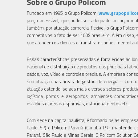
Sobre o Grupo Policom
Fundado em 1995, o Grupo Policom (
www.grupopolico
preço acessível, que pode ser adequado ao orçamento
também, por atuação comercial flexível, o Grupo Policom
competitivos o fato de ser 100% brasileiro. Além disso
que atendem os clientes e transfiram conhecimento tanto 
Essas características preservadas e fortalecidas ao 
nacional de distribuição de produtos dos principais fab
dados, voz, vídeo e controles prediais. A empresa cons
sua atuação nas áreas de gestão de energia – com o 
atuação estende-se aos mais diversos setores produtivos
logística, portos e aeroportos, ambientes corporativos
estádios e arenas esportivas, estacionamentos etc.
Com sede na capital paulista, é formado pelas empresas
Paulo-SP) e Policom Paraná (Curitiba-PR), mantendo c
Paraná, São Paulo e Minas Gerais. O Policom Solution C