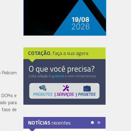
COTAÇÃO
, faça a sua agora
o Policom
e DCPro e
cado para
m fase de
NOTÍCIAS
recentes