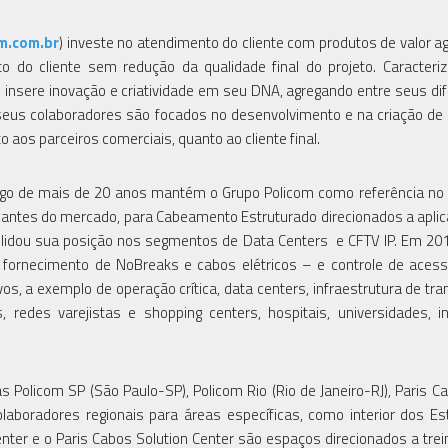
m.com.br
) investe no atendimento do cliente com produtos de valor a
 do cliente sem redução da qualidade final do projeto. Caracteri
 insere inovação e criatividade em seu DNA, agregando entre seus dif
, seus colaboradores são focados no desenvolvimento e na criação de
aos parceiros comerciais, quanto ao cliente final.
longo de mais de 20 anos mantém o Grupo Policom como referência n
ricantes do mercado, para Cabeamento Estruturado direcionados a apli
olidou sua posição nos segmentos de Data Centers e CFTV IP. Em 2016
fornecimento de NoBreaks e cabos elétricos – e controle de acess
, a exemplo de operação crítica, data centers, infraestrutura de tra
, redes varejistas e shopping centers, hospitais, universidades, in
 Policom SP (São Paulo-SP), Policom Rio (Rio de Janeiro-RJ), Paris C
olaboradores regionais para áreas específicas, como interior dos E
enter e o Paris Cabos Solution Center são espaços direcionados a tre