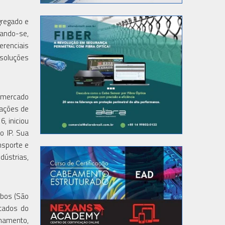
gregado e
zando-se,
erenciais
 soluções
o mercado
cações de
, iniciou
o IP. Sua
nsporte e
dústrias,
abos (São
stados do
inamento,