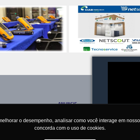
ANUNCIE
SOBRE
CONTATO
melhorar o desempenho, analisar como você interage em nosso sit
concorda com o uso de cookies.