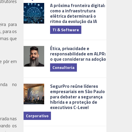
trutores
A próxima fronteira digital:
como a infraestrutura
elétrica determinará o
ritmo da evolução da IA
eira para
TI & Software
Tecnologia
, para os
temas que
Ética, privacidade e
responsabilidade em ALPR:
o que considerar na adoção
de pôr em
Consultoria
Cidades Digi
nda no
SegurPro reúne líderes
empresariais em São Paulo
para debater a segurança
híbrida e a proteção de
executivos C-Level
Corporativo
trada nas
evando os
Dicas