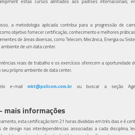
elopment estão cursos alinhados aos padrões internacionais; ins
disso, a metodologia aplicada contribui para a progressão de carr
 como objetivo fornecer certificação, conhecimento e melhores práticas
venientes de áreas diversas, como Telecom, Mecânica, Energia ou Sis
o ambiente de um data center.
riências reais de trabalho e os exercícios oferecem a oportunidade 
m seu próprio ambiente de data center.
pelo e-mail
mkt@policom.com.br
ou buscar a seção Age
– mais informações
eamento, esta certificação tem 21 horas divididas em três dias e é cen
 de design nas interdependências associadas a cada disciplina, l