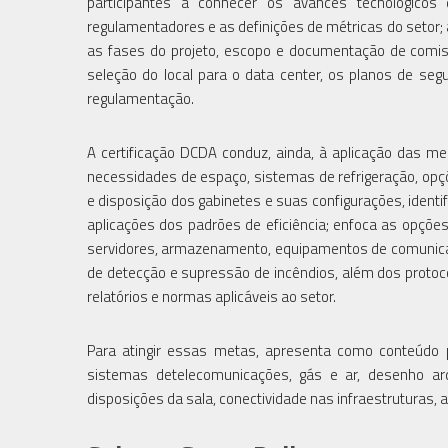
participantes a conhecer os avances tecnológicos 
regulamentadores e as definições de métricas do setor; 
as fases do projeto, escopo e documentação de comiss
seleção do local para o data center, os planos de segur
regulamentação.
A certificação DCDA conduz, ainda, à aplicação das mel
necessidades de espaço, sistemas de refrigeração, opç
e disposição dos gabinetes e suas configurações, identi
aplicações dos padrões de eficiência; enfoca as opções 
servidores, armazenamento, equipamentos de comunicaç
de detecção e supressão de incêndios, além dos proto
relatórios e normas aplicáveis ao setor.
Para atingir essas metas, apresenta como conteúdo p
sistemas detelecomunicações, gás e ar, desenho arqu
disposições da sala, conectividade nas infraestruturas, a