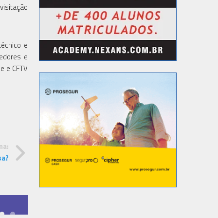
visitação
técnico e
cedores e
de e CFTV
ma:
sa?