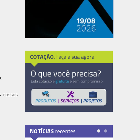
COTAÇÃO
, faça a sua agora
.
os nossos
NOTÍCIAS
recentes