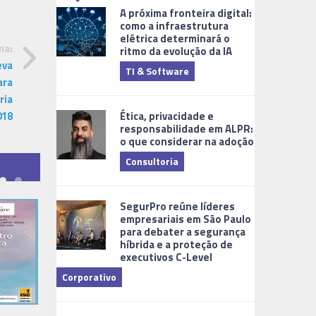
A próxima fronteira digital:
como a infraestrutura
elétrica determinará o
ma:
ritmo da evolução da IA
eva
TI & Software
Tecnologia
ara
ria
Ética, privacidade e
018
responsabilidade em ALPR:
o que considerar na adoção
Consultoria
Cidades Digi
SegurPro reúne líderes
empresariais em São Paulo
para debater a segurança
híbrida e a proteção de
executivos C-Level
Corporativo
Dicas