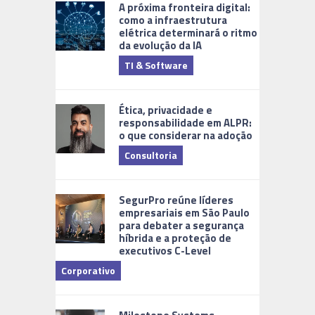
A próxima fronteira digital:
como a infraestrutura
elétrica determinará o ritmo
da evolução da IA
TI & Software
Tecnologia
Ética, privacidade e
responsabilidade em ALPR:
o que considerar na adoção
Consultoria
Cidades Di
SegurPro reúne líderes
empresariais em São Paulo
para debater a segurança
híbrida e a proteção de
executivos C-Level
Corporativo