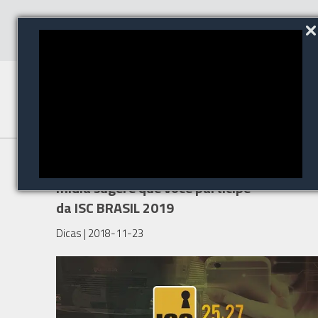
NetSeg como parceiro de
mídia sugere que você participe
da ISC BRASIL 2019
Dicas
| 2018-11-23