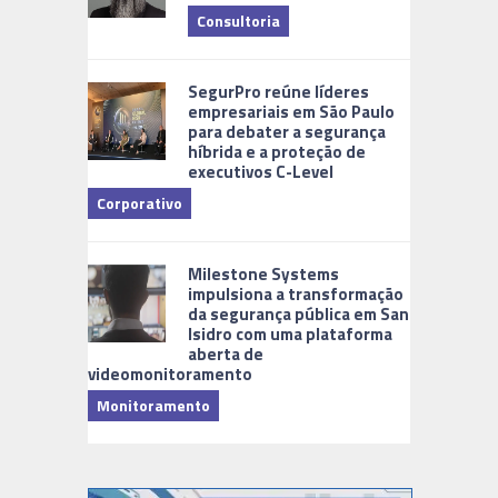
Consultoria
Cidades Di
SegurPro reúne líderes
empresariais em São Paulo
para debater a segurança
híbrida e a proteção de
executivos C-Level
Corporativo
Milestone Systems
impulsiona a transformação
da segurança pública em San
Isidro com uma plataforma
aberta de
videomonitoramento
Monitoramento