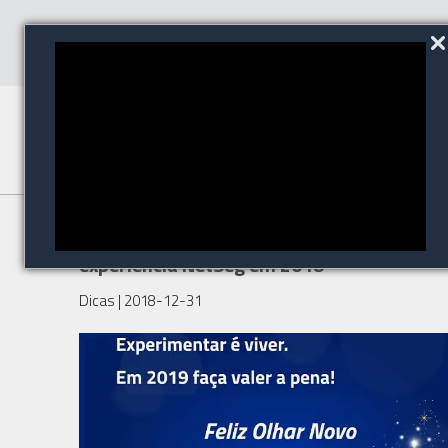
Obrigado por fazer parte da
experiência NetSeg em 2018
Dicas
| 2018-12-31