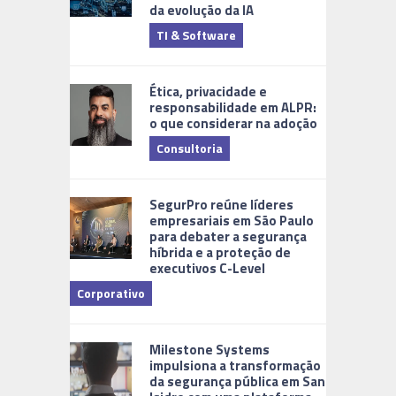
da evolução da IA
TI & Software
Tecnologia
Ética, privacidade e
responsabilidade em ALPR:
o que considerar na adoção
Consultoria
Cidades Di
SegurPro reúne líderes
empresariais em São Paulo
para debater a segurança
híbrida e a proteção de
executivos C-Level
Corporativo
Milestone Systems
impulsiona a transformação
da segurança pública em San