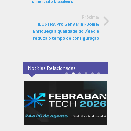
o mercado brasileiro
Próxima:
ILUSTRA Pro Gen3 Mini-Dome:
Enriqueça a qualidade do vídeo e
reduza o tempo de configuração
Notícias Relacionadas