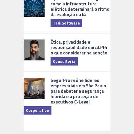
como a infraestrutura
elétrica determinará o ritmo
da evolução da IA
TI & Software
Tecnologia
Ética, privacidade e
responsabilidade em ALPR:
o que considerar na adoção
Consultoria
Cidades Di
SegurPro reúne líderes
empresariais em São Paulo
para debater a segurança
híbrida e a proteção de
executivos C-Level
Corporativo