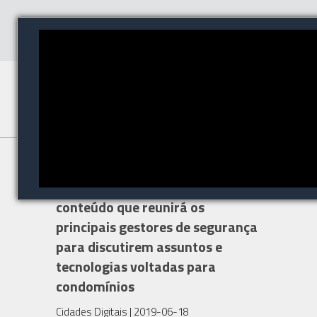
O Condomínio Summit, na ISC
Brasil, será um espaço de
conteúdo que reunirá os
principais gestores de segurança
para discutirem assuntos e
tecnologias voltadas para
condomínios
Cidades Digitais
| 2019-06-18