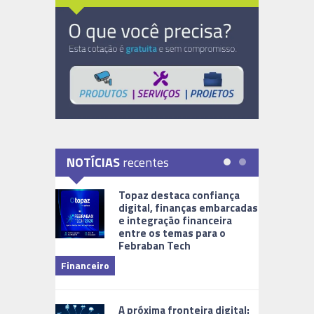
NOTÍCIAS
recentes
Topaz destaca confiança
digital, finanças embarcadas
e integração financeira
entre os temas para o
Febraban Tech
videomoni
Financeiro
Monitoram
A próxima fronteira digital: