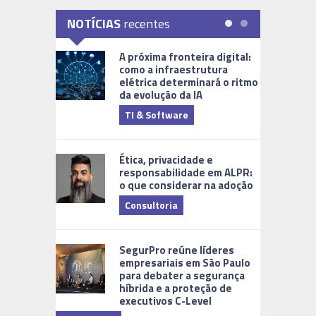
NOTÍCIAS
recentes
A próxima fronteira digital:
como a infraestrutura
elétrica determinará o ritmo
da evolução da IA
TI & Software
Tecnologia
Ética, privacidade e
responsabilidade em ALPR:
o que considerar na adoção
Consultoria
Cidades Di
SegurPro reúne líderes
empresariais em São Paulo
para debater a segurança
híbrida e a proteção de
executivos C-Level