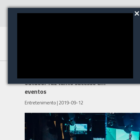
Saiba porque o painel de LED
outdoor faz tanto sucesso em
eventos
Entretenimento
| 2019-09-12