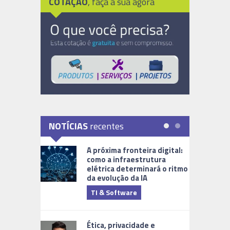
COTAÇÃO
, faça a sua agora
NOTÍCIAS
recentes
A próxima fronteira digital:
como a infraestrutura
elétrica determinará o ritmo
da evolução da IA
TI & Software
Tecnologia
Ética, privacidade e