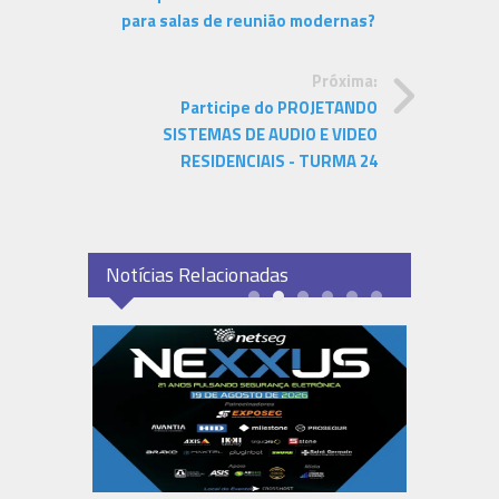
para salas de reunião modernas?
Próxima:
Participe do PROJETANDO
SISTEMAS DE AUDIO E VIDEO
RESIDENCIAIS - TURMA 24
Notícias Relacionadas