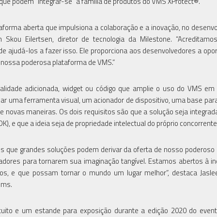
 que podem "integrar-se" à família de produtos do VMS XProtect®.
aforma aberta que impulsiona a colaboração e a inovação, no desenv
 Skou Eilertsen, diretor de tecnologia da Milestone. “Acreditam
ajudá-los a fazer isso. Ele proporciona aos desenvolvedores a opo
a nossa poderosa plataforma de VMS.”
nalidade adicionada, widget ou código que amplie o uso do VMS em
iar uma ferramenta visual, um acionador de dispositivo, uma base para
 novas maneiras. Os dois requisitos são que a solução seja integra
), e que a ideia seja de propriedade intelectual do próprio concorrente
s que grandes soluções podem derivar da oferta de nosso poderoso
dores para tornarem sua imaginação tangível. Estamos abertos à i
, e que possam tornar o mundo um lugar melhor”, destaca Jaslee
ems.
tuito e um estande para exposição durante a edição 2020 do even