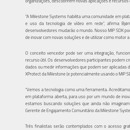
organizações, descobrirem novas aplicações e recursos
“A Milestone Systems habilita uma comunidade em plat
e uso da tecnologia de vídeo em rede”, afirma Bjørn
desenvolvedores mudarão o mundo. Nosso MIP SDK pode 
de inovar com novas soluções e de utilizar como motor 
O conceito vencedor pode ser uma integração, funcio
recurso útil. Os desenvolvedores participantes podem cr
dados ou medir informações que podem ser aplicadas de
XProtect da Milestone (e potencialmente usando o MIP SDK
“Vemos a tecnologia como uma ferramenta. Acreditamo
em plataforma aberta, para uso por um mundo de inova
estamos buscando soluções que ainda não imaginamos
Gerente de Engajamento Comunitário da Milestone Syst
Três finalistas serão contemplados com o acesso gra