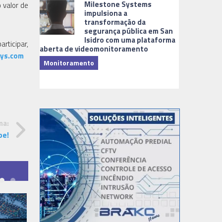
Milestone Systems
 valor de
impulsiona a
transformação da
segurança pública em San
Isidro com uma plataforma
rticipar,
aberta de videomonitoramento
sys.com
Monitoramento
TI & Softwa
ma:
pe!