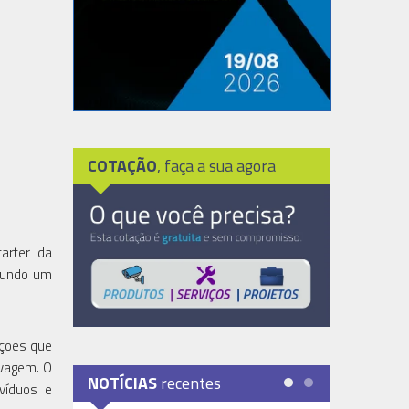
COTAÇÃO
, faça a sua agora
arter da
 mundo um
ações que
lvagem. O
NOTÍCIAS
recentes
víduos e