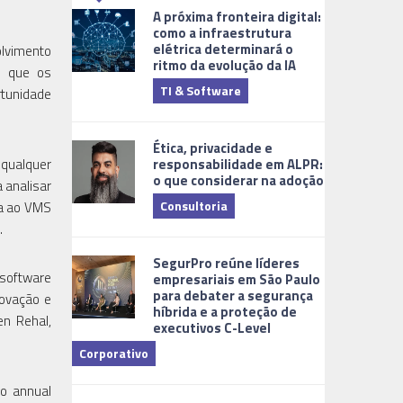
A próxima fronteira digital:
como a infraestrutura
elétrica determinará o
olvimento
ritmo da evolução da IA
os que os
TI & Software
Tecnologia
rtunidade
Ética, privacidade e
responsabilidade em ALPR:
 qualquer
o que considerar na adoção
 analisar
Consultoria
da ao VMS
.
Cidades Digi
SegurPro reúne líderes
 software
empresariais em São Paulo
para debater a segurança
novação e
híbrida e a proteção de
n Rehal,
executivos C-Level
Corporativo
Dicas
to annual