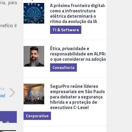
ia, para
A próxima fronteira digital:
como a infraestrutura
elétrica determinará o
ritmo da evolução da IA
nefício é
TI & Software
Tecnologia
Ética, privacidade e
responsabilidade em ALPR:
o que considerar na adoção
Consultoria
Cidades Digi
SegurPro reúne líderes
ma:
empresariais em São Paulo
is!
para debater a segurança
híbrida e a proteção de
executivos C-Level
Corporativo
Dicas