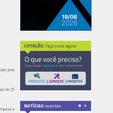
COTAÇÃO
, faça a sua agora
zado pela
ais de 25
NOTÍCIAS
recentes
Limpeza e