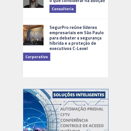
o que considerar na adoção
Consultoria
Cidades Di
SegurPro reúne líderes
empresariais em São Paulo
para debater a segurança
híbrida e a proteção de
executivos C-Level
Corporativo