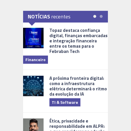
NOTÍCIAS
recentes
Topaz destaca confiança
digital, finanças embarcadas
e integração financeira
entre os temas para o
Febraban Tech
videomoni
Financeiro
Monitoram
A próxima fronteira digital:
como a infraestrutura
elétrica determinará o ritmo
da evolução da IA
TI & Software
Tecnologia
Ética, privacidade e
responsabilidade em ALPR: