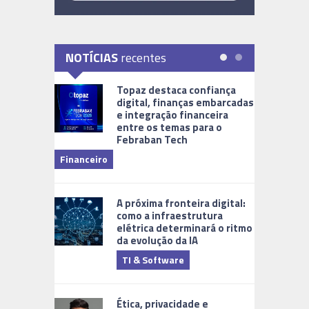
NOTÍCIAS
recentes
Topaz destaca confiança
digital, finanças embarcadas
e integração financeira
entre os temas para o
Febraban Tech
videomoni
Financeiro
Monitoram
A próxima fronteira digital:
como a infraestrutura
elétrica determinará o ritmo
da evolução da IA
TI & Software
Tecnologia
Ética, privacidade e