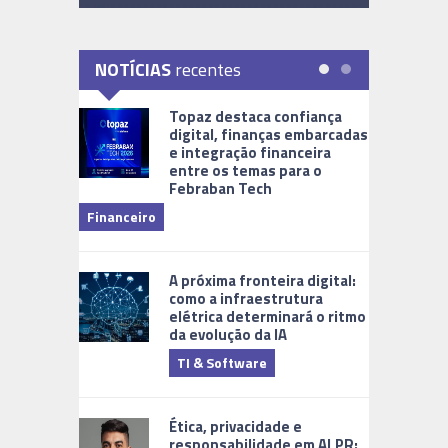
NOTÍCIAS
recentes
Topaz destaca confiança
digital, finanças embarcadas
e integração financeira
entre os temas para o
Febraban Tech
videomoni
Financeiro
Monitoram
A próxima fronteira digital:
como a infraestrutura
elétrica determinará o ritmo
da evolução da IA
TI & Software
Tecnologia
Ética, privacidade e
responsabilidade em ALPR: