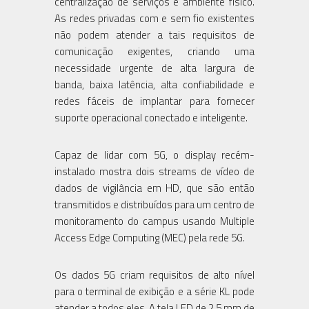
centralização de serviços e ambiente físico.
As redes privadas com e sem fio existentes
não podem atender a tais requisitos de
comunicação exigentes, criando uma
necessidade urgente de alta largura de
banda, baixa latência, alta confiabilidade e
redes fáceis de implantar para fornecer
suporte operacional conectado e inteligente.
Capaz de lidar com 5G, o display recém-
instalado mostra dois streams de vídeo de
dados de vigilância em HD, que são então
transmitidos e distribuídos para um centro de
monitoramento do campus usando Multiple
Access Edge Computing (MEC) pela rede 5G.
Os dados 5G criam requisitos de alto nível
para o terminal de exibição e a série KL pode
atender a todos eles. A tela LED de 2,5 mm de