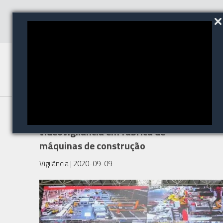
Tela de LED da Absen para
videovigilância em fábrica de
máquinas de construção
Vigilância
| 2020-09-09