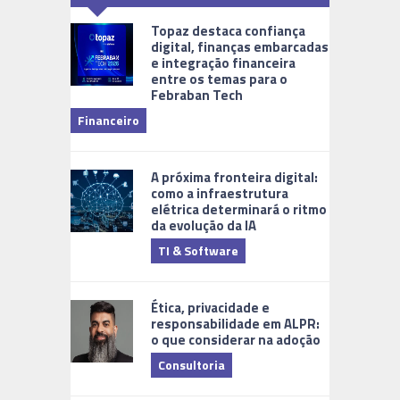
Topaz destaca confiança
digital, finanças embarcadas
e integração financeira
entre os temas para o
Febraban Tech
videomoni
Financeiro
Monitoram
A próxima fronteira digital:
como a infraestrutura
elétrica determinará o ritmo
da evolução da IA
TI & Software
Tecnologia
Ética, privacidade e
responsabilidade em ALPR:
o que considerar na adoção
Consultoria