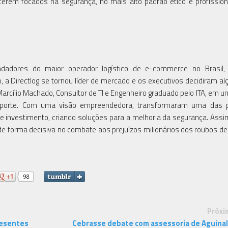
erem focados na segurança, no mais alto padrão ético e profission
dadores do maior operador logístico de e-commerce no Brasil, 
 a Directlog se tornou líder de mercado e os executivos decidiram al
arcílio Machado, Consultor de TI e Engenheiro graduado pelo ITA, em 
nsporte. Com uma visão empreendedora, transformaram uma das pr
de investimento, criando soluções para a melhoria da segurança. Ass
 de forma decisiva no combate aos prejuízos milionários dos roubos de
Próxi
esentes
Cebrasse debate com assessoria de Aguina