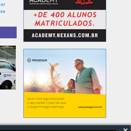
tor
ços