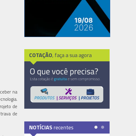
COTAÇÃO
, faça a sua agora
eceber na
cnologia.
rojeto de
 trava de
NOTÍCIAS
recentes