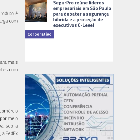
SegurPro reúne líderes
empresariais em São Paulo
produto é
para debater a segurança
híbrida e a proteção de
carga com
executivos C-Level
Corporativo
Dicas
para mais
entes com
 comércio
 por meio
va sob a
, a FedEx