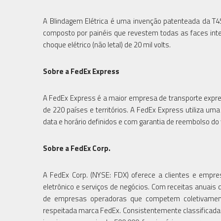
A Blindagem Elétrica é uma invenção patenteada da T4S
composto por painéis que revestem todas as faces int
choque elétrico (não letal) de 20 mil volts.
Sobre a FedEx Express
A FedEx Express é a maior empresa de transporte expr
de 220 países e territórios. A FedEx Express utiliza um
data e horário definidos e com garantia de reembolso do v
Sobre a FedEx Corp.
A FedEx Corp. (NYSE: FDX) oferece a clientes e empr
eletrônico e serviços de negócios. Com receitas anuais
de empresas operadoras que competem coletivamente
respeitada marca FedEx. Consistentemente classificad