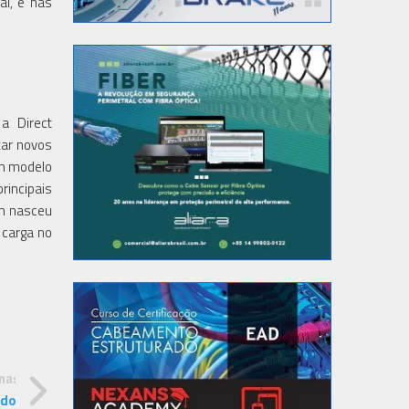
al, e nas
a Direct
çar novos
um modelo
incipais
im nasceu
 carga no
ma:
ldo