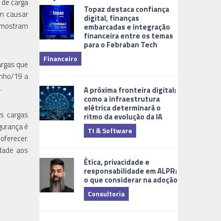
 de carga
Topaz destaca confiança
em causar
digital, finanças
e mostram
embarcadas e integração
financeira entre os temas
para o Febraban Tech
aberta de v
Financeiro
Monitorame
argas que
unho/19 a
.
A próxima fronteira digital:
como a infraestrutura
elétrica determinará o
as cargas
ritmo da evolução da IA
gurança é
TI & Software
oferecer.
Tecnologia
dade aos
Ética, privacidade e
responsabilidade em ALPR:
o que considerar na adoção
Consultoria
Cidades Digi