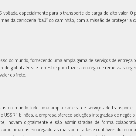
 voltada especialmente para o transporte de carga de alto valor. O 
ernas da carroceria “baú” do caminhão, com a missão de proteger a 
esso do mundo, fornecendo uma ampla gama de serviços de entrega 
a rede global aérea e terrestre para fazer a entrega de remessas urg
alor do frete.
esas do mundo todo uma ampla carteira de serviços de transporte,
 de US$ 71 bilhões, a empresa oferece soluções integradas de negócio
, inovam digitalmente e são administradas de forma colaborati
a como uma das empregadoras mais admiradas e confiáveis do mundo