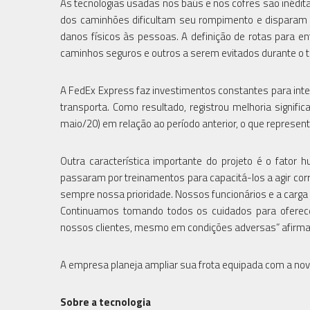
As tecnologias usadas nos baús e nos cofres são inédit
dos caminhões dificultam seu rompimento e disparam u
danos físicos às pessoas. A definição de rotas para 
caminhos seguros e outros a serem evitados durante o t
A FedEx Express faz investimentos constantes para inten
transporta. Como resultado, registrou melhoria signific
maio/20) em relação ao período anterior, o que represen
Outra característica importante do projeto é o fator 
passaram por treinamentos para capacitá-los a agir corr
sempre nossa prioridade. Nossos funcionários e a carg
Continuamos tomando todos os cuidados para oferece
nossos clientes, mesmo em condições adversas” afirma 
A empresa planeja ampliar sua frota equipada com a nova
Sobre a tecnologia