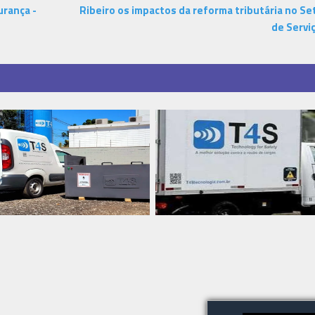
urança -
Ribeiro os impactos da reforma tributária no Se
de Servi