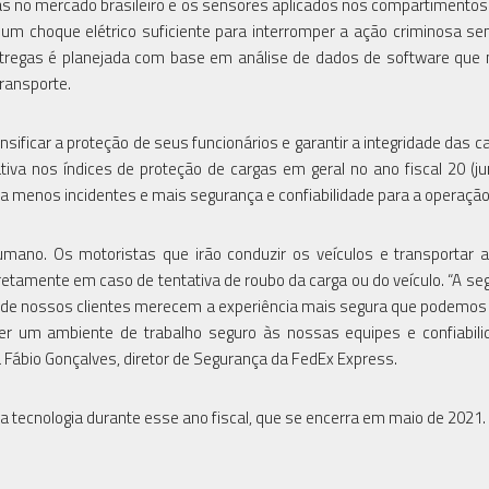
as no mercado brasileiro e os sensores aplicados nos compartimentos
m choque elétrico suficiente para interromper a ação criminosa s
entregas é planejada com base em análise de dados de software qu
ransporte.
sificar a proteção de seus funcionários e garantir a integridade das c
ativa nos índices de proteção de cargas em geral no ano fiscal 20 (j
ta menos incidentes e mais segurança e confiabilidade para a operação
humano. Os motoristas que irão conduzir os veículos e transportar 
etamente em caso de tentativa de roubo da carga ou do veículo. “A se
a de nossos clientes merecem a experiência mais segura que podemos 
r um ambiente de trabalho seguro às nossas equipes e confiabili
Fábio Gonçalves, diretor de Segurança da FedEx Express.
 tecnologia durante esse ano fiscal, que se encerra em maio de 2021.