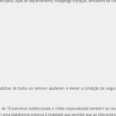
ercados, lojas de departamento, shoppings e praças, armazéns de co
istas de todos os setores ajudaram a elevar a condição da segur
 de 10 parceiros institucionais e mídia especializada também se re
 uma plataforma próxima à realidade que permite que as interações