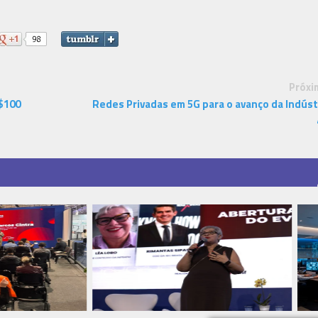
Próxi
$100
Redes Privadas em 5G para o avanço da Indúst