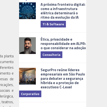
A próxima fronteira digital:
como a infraestrutura
elétrica determinará o
ritmo da evolução da IA
TI & Software
Tecnologia
Ética, privacidade e
responsabilidade em ALPR:
o que considerar na adoção
Consultoria
da planta
documento
Cidades Digi
iferentes
SegurPro reúne líderes
timento e
empresariais em São Paulo
para debater a segurança
presas de
híbrida e a proteção de
unicações,
executivos C-Level
sociais e
Corporativo
erúrgica,
 teatros,
Dicas