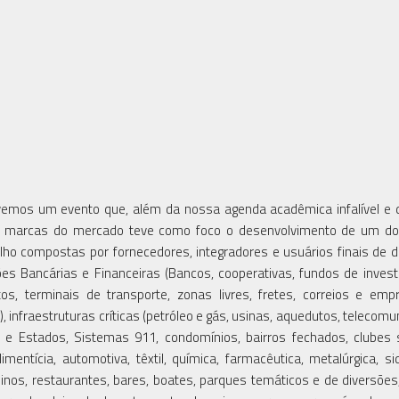
lvemos um evento que, além da nossa agenda acadêmica infalível e 
ipais marcas do mercado teve como foco o desenvolvimento de um 
ho compostas por fornecedores, integradores e usuários finais de d
ões Bancárias e Financeiras (Bancos, cooperativas, fundos de inves
rtos, terminais de transporte, zonas livres, fretes, correios e em
), infraestruturas críticas (petróleo e gás, usinas, aquedutos, telecom
os e Estados, Sistemas 911, condomínios, bairros fechados, clubes 
limentícia, automotiva, têxtil, química, farmacêutica, metalúrgica, sid
sinos, restaurantes, bares, boates, parques temáticos e de diversões,