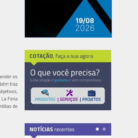
COTAÇÃO
, faça a sua agora
tender os
mbém traz
bjetivos,
 La Feria
 mídias de
NOTÍCIAS
recentes