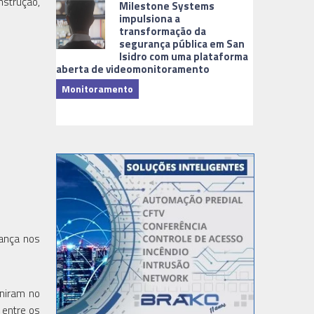
nstrução,
Milestone Systems
impulsiona a
transformação da
segurança pública em San
Isidro com uma plataforma
aberta de videomonitoramento
Monitoramento
TI & Softwa
ança nos
uniram no
 entre os