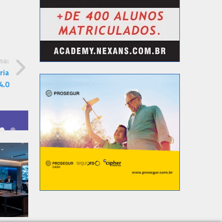
ma:
ria
4.0