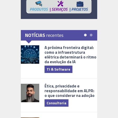
NOTÍCIAS
recentes
A próxima fronteira digital:
como a infraestrutura
elétrica determinará o ritmo
da evolução da IA
TI & Software
Tecnologia
Ética, privacidade e
responsabilidade em ALPR:
o que considerar na adoção
Consultoria
Cidades Di