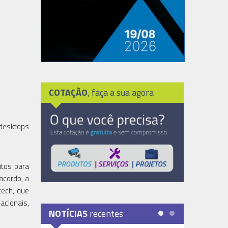
COTAÇÃO
, faça a sua agora
 desktops
utos para
acordo, a
tech, que
acionais,
NOTÍCIAS
recentes