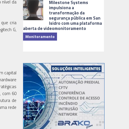
 nível da
Milestone Systems
impulsiona a
transformação da
segurança pública em San
que cria
Isidro com uma plataforma
aberta de videomonitoramento
gitech G,
Monitoramento
TI & Softwa
m capital
(hardware
ratégicas
o, com 60
rutura de
 uma rede