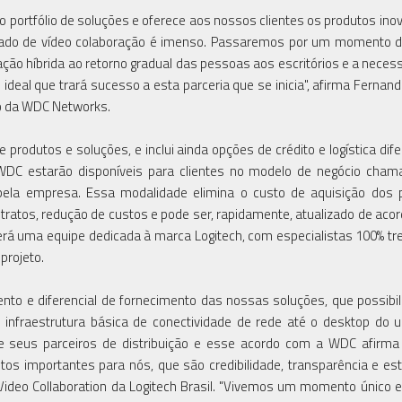
portfólio de soluções e oferece aos nossos clientes os produtos ino
rcado de vídeo colaboração é imenso. Passaremos por um momento 
ção híbrida ao retorno gradual das pessoas aos escritórios e a neces
deal que trará sucesso a esta parceria que se inicia", afirma Fernand
ão da WDC Networks.
produtos e soluções, e inclui ainda opções de crédito e logística dife
 WDC estarão disponíveis para clientes no modelo de negócio cha
, pela empresa. Essa modalidade elimina o custo de aquisição dos 
ntratos, redução de custos e pode ser, rapidamente, atualizado de aco
á uma equipe dedicada à marca Logitech, com especialistas 100% tr
projeto.
to e diferencial de fornecimento das nossas soluções, que possibil
 infraestrutura básica de conectividade de rede até o desktop do u
de seus parceiros de distribuição e esse acordo com a WDC afirm
os importantes para nós, que são credibilidade, transparência e est
e Video Collaboration da Logitech Brasil. "Vivemos um momento único