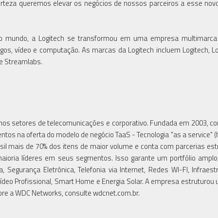
erteza queremos elevar os negócios de nossos parceiros a esse novo
o mundo, a Logitech se transformou em uma empresa multimarca 
os, vídeo e computação. As marcas da Logitech incluem Logitech, Lo
 e Streamlabs.
os setores de telecomunicações e corporativo. Fundada em 2003, co
tos na oferta do modelo de negócio TaaS - Tecnologia "as a service" 
asil mais de 70% dos itens de maior volume e conta com parcerias est
maioria líderes em seus segmentos. Isso garante um portfólio ampl
 Segurança Eletrônica, Telefonia via Internet, Redes WI-FI, Infraest
ídeo Profissional, Smart Home e Energia Solar. A empresa estruturou
obre a WDC Networks, consulte wdcnet.com.br.