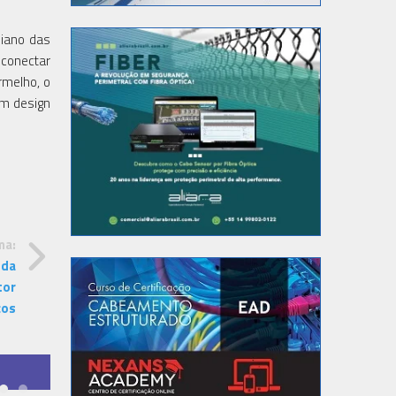
diano das
 conectar
rmelho, o
em design
ma:
 da
tor
ços