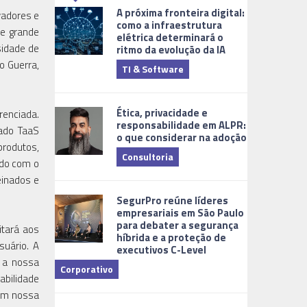
A próxima fronteira digital:
vadores e
como a infraestrutura
de grande
elétrica determinará o
sidade de
ritmo da evolução da IA
o Guerra,
TI & Software
Tecnologia
Ética, privacidade e
renciada.
responsabilidade em ALPR:
mado TaaS
o que considerar na adoção
produtos,
Consultoria
rdo com o
einados e
Cidades Digi
SegurPro reúne líderes
empresariais em São Paulo
para debater a segurança
itará aos
híbrida e a proteção de
suário. A
executivos C-Level
a a nossa
Corporativo
abilidade
Dicas
 em nossa