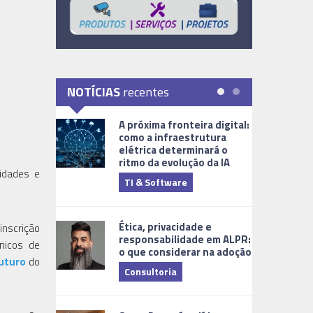
NOTÍCIAS
recentes
A próxima fronteira digital:
como a infraestrutura
elétrica determinará o
ritmo da evolução da IA
nidades e
TI & Software
Tecnologia
Ética, privacidade e
inscrição
responsabilidade em ALPR:
ônicos de
o que considerar na adoção
uturo
do
Consultoria
Cidades Digi