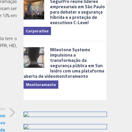
gramação
SegurPro reúne líderes
empresariais em São Paulo
cisam ser
para debater a segurança
de 13% em
híbrida e a proteção de
executivos C-Level
Corporativo
nda tem o
Dicas
PPA, HID,
Milestone Systems
impulsiona a
transformação da
segurança pública em San
Isidro com uma plataforma
aberta de videomonitoramento
Monitoramento
TI & Softwa
ma:
com
ios
 de