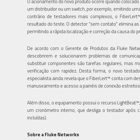
O acionamento do novo produto ocorre quando colocado em
um distribuidor ou um switch, por exemplo, emitindo uma
contrário de testadores mais complexos, o FiberLert
resultado do teste. O detector "sem contato" elimina as
permitindo a rápida localização e correção da causa do
De acordo com o Gerente de Produtos da Fluke Networ
descobrirem e solucionarem problemas de comunicaçã
substituir componentes são tarefas regulares, mas m
verificação com rapidez. Desta forma, o novo testado
especialista ainda revela que o FiberLert™ conta com des
manuseamento e acesso a painéis de conexão estreitos
Além disso, o equipamento possui o recurso LightBeat™, 
um cronômetro interno, que desliga o testador após ci
incluídas).
Sobre a Fluke Networks