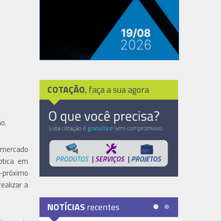
COTAÇÃO
, faça a sua agora
o.
o mercado
óptica em
-próximo
ealizar a
NOTÍCIAS
recentes