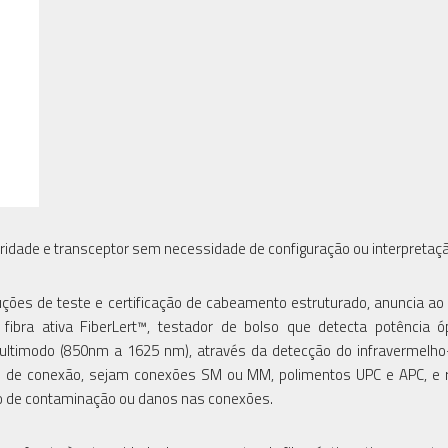
aridade e transceptor sem necessidade de configuração ou interpretaçã
luções de teste e certificação de cabeamento estruturado, anuncia a
 fibra ativa FiberLert™, testador de bolso que detecta potência 
ltimodo (850nm a 1625 nm), através da detecção do infravermelho
s de conexão, sejam conexões SM ou MM, polimentos UPC e APC, e r
co de contaminação ou danos nas conexões.