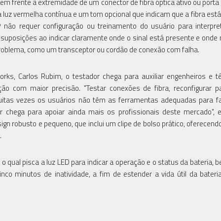
 frente à extremidade de um conector de fibra óptica ativo ou porta 
 luz vermelha contínua e um tom opcional que indicam que a fibra está 
™ não requer configuração ou treinamento do usuário para interpr
 suposições ao indicar claramente onde o sinal está presente e onde 
 problema, como um transceptor ou cordão de conexão com falha.
ks, Carlos Rubim, o testador chega para auxiliar engenheiros e t
o com maior precisão. "Testar conexões de fibra, reconfigurar p
uitas vezes os usuários não têm as ferramentas adequadas para f
r chega para apoiar ainda mais os profissionais deste mercado", e
ign robusto e pequeno, que inclui um clipe de bolso prático, oferecendo
.
o qual pisca a luz LED para indicar a operação e o status da bateria,
nco minutos de inatividade, a fim de estender a vida útil da bateri