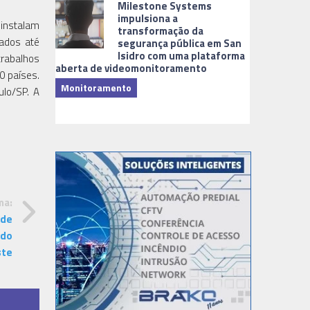
Milestone Systems
impulsiona a
 instalam
transformação da
dados até
segurança pública em San
Isidro com uma plataforma
trabalhos
aberta de videomonitoramento
0 países.
Monitoramento
ulo/SP. A
TI & Softwa
ma:
 de
 do
ste