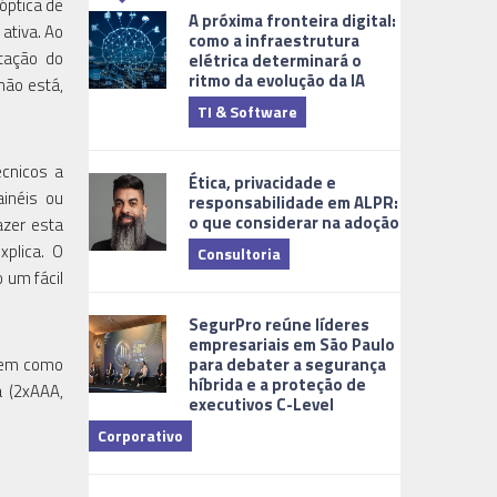
óptica de
A próxima fronteira digital:
ativa. Ao
como a infraestrutura
etação do
elétrica determinará o
ritmo da evolução da IA
não está,
TI & Software
Tecnologia
écnicos a
Ética, privacidade e
ainéis ou
responsabilidade em ALPR:
o que considerar na adoção
azer esta
xplica. O
Consultoria
 um fácil
Cidades Digi
SegurPro reúne líderes
empresariais em São Paulo
para debater a segurança
 bem como
híbrida e a proteção de
a (2xAAA,
executivos C-Level
Corporativo
Dicas