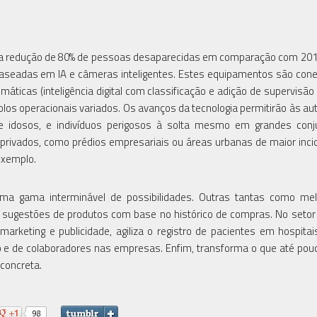
ma redução de 80% de pessoas desaparecidas em comparação com 201
 baseadas em IA e câmeras inteligentes. Estes equipamentos são con
ticas (inteligência digital com classificação e adição de supervisã
os operacionais variados. Os avanços da tecnologia permitirão às au
as e idosos, e indivíduos perigosos à solta mesmo em grandes con
privados, como prédios empresariais ou áreas urbanas de maior inci
 exemplo.
a gama interminável de possibilidades. Outras tantas como mel
o sugestões de produtos com base no histórico de compras. No setor
rketing e publicidade, agiliza o registro de pacientes em hospitai
no e de colaboradores nas empresas. Enfim, transforma o que até po
concreta.