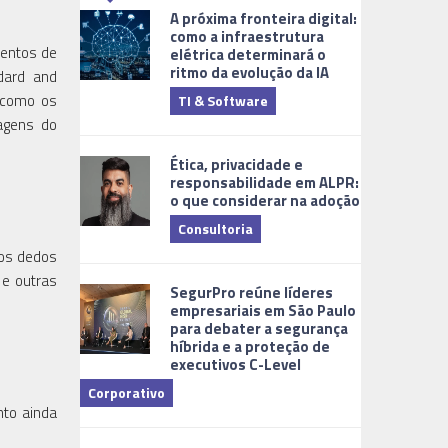
A próxima fronteira digital:
como a infraestrutura
mentos de
elétrica determinará o
ritmo da evolução da IA
ndard and
s como os
TI & Software
Tecnologia
tagens do
Ética, privacidade e
responsabilidade em ALPR:
o que considerar na adoção
Consultoria
dos dedos
Cidades Digi
 e outras
SegurPro reúne líderes
empresariais em São Paulo
para debater a segurança
híbrida e a proteção de
executivos C-Level
Corporativo
nto ainda
Dicas