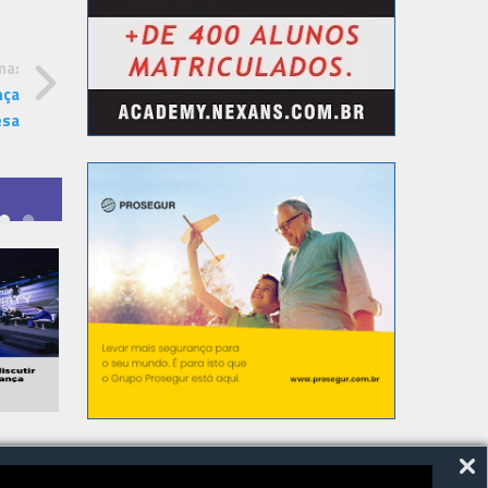
ma:
nça
esa