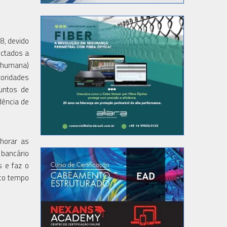
8, devido
ectados a
o humana)
toridades
juntos de
dência de
horar as
 bancário
s e faz o
uco tempo