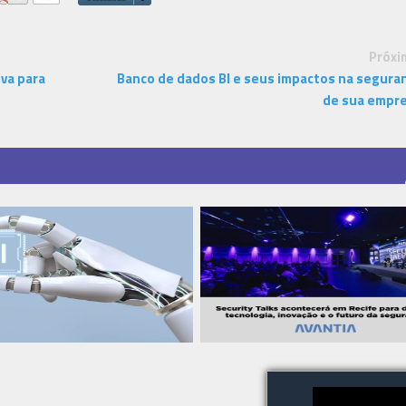
Próxi
va para
Banco de dados BI e seus impactos na segura
de sua empr