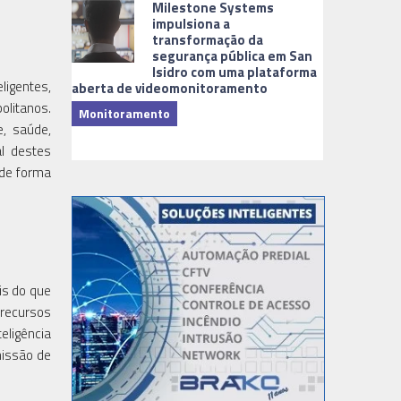
Milestone Systems
impulsiona a
transformação da
segurança pública em San
Isidro com uma plataforma
ligentes,
aberta de videomonitoramento
olitanos.
Monitoramento
, saúde,
TI & Softwa
al destes
 de forma
is do que
recursos
eligência
missão de