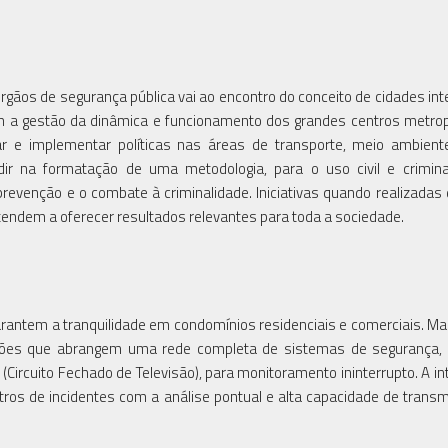
órgãos de segurança pública vai ao encontro do conceito de cidades inte
om a gestão da dinâmica e funcionamento dos grandes centros metrop
 e implementar políticas nas áreas de transporte, meio ambiente
dir na formatação de uma metodologia, para o uso civil e crimin
revenção e o combate à criminalidade. Iniciativas quando realizadas
 tendem a oferecer resultados relevantes para toda a sociedade.
rantem a tranquilidade em condomínios residenciais e comerciais. Ma
uções que abrangem uma rede completa de sistemas de segurança, 
Circuito Fechado de Televisão), para monitoramento ininterrupto. A int
gistros de incidentes com a análise pontual e alta capacidade de trans