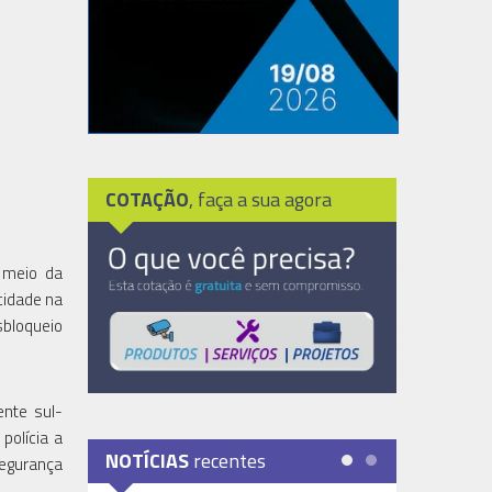
COTAÇÃO
, faça a sua agora
 meio da
cidade na
sbloqueio
ente sul-
polícia a
NOTÍCIAS
recentes
egurança