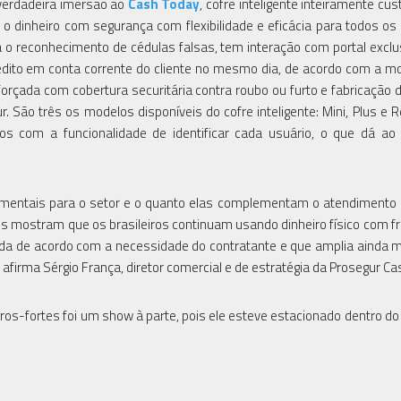
verdadeira imersão ao
Cash Today
, cofre inteligente inteiramente cu
 o dinheiro com segurança com flexibilidade e eficácia para todos os 
inda o reconhecimento de cédulas falsas, tem interação com portal exclu
rédito em conta corrente do cliente no mesmo dia, de acordo com a m
eforçada com cobertura securitária contra roubo ou furto e fabricação 
São três os modelos disponíveis do cofre inteligente: Mini, Plus e Re
s com a funcionalidade de identificar cada usuário, o que dá ao 
amentais para o setor e o quanto elas complementam o atendimento
es mostram que os brasileiros continuam usando dinheiro físico com f
ada de acordo com a necessidade do contratante e que amplia ainda 
firma Sérgio França, diretor comercial e de estratégia da Prosegur Ca
os-fortes foi um show à parte, pois ele esteve estacionado dentro do 