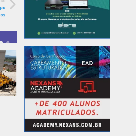
ma:
ipo
nos