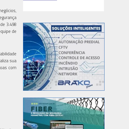
TI & Softwa
negócios,
segurança
 de 3.498
equipe de
abilidade
aliza sua
ssoas com