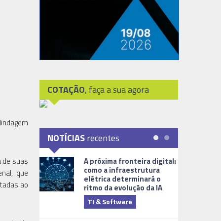
COTAÇÃO
, faça a sua agora
blindagem
NOTÍCIAS
recentes
a de suas
A próxima fronteira digital:
como a infraestrutura
enal, que
elétrica determinará o
ltadas ao
ritmo da evolução da IA
TI & Software
Tecnologia