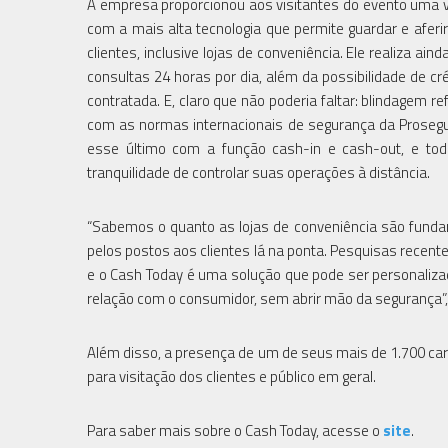
A empresa proporcionou aos visitantes do evento uma 
com a mais alta tecnologia que permite guardar e aferir
clientes, inclusive lojas de conveniência. Ele realiza a
consultas 24 horas por dia, além da possibilidade de c
contratada. E, claro que não poderia faltar: blindagem r
com as normas internacionais de segurança da Prosegur. 
esse último com a função cash-in e cash-out, e todo
tranquilidade de controlar suas operações à distância.
“Sabemos o quanto as lojas de conveniência são fund
pelos postos aos clientes lá na ponta. Pesquisas recent
e o Cash Today é uma solução que pode ser personaliz
relação com o consumidor, sem abrir mão da segurança”, a
Além disso, a presença de um de seus mais de 1.700 carr
para visitação dos clientes e público em geral.
Para saber mais sobre o Cash Today, acesse o
site
.