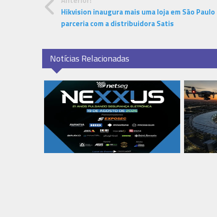
Anterior:
Hikvision inaugura mais uma loja em São Paulo
parceria com a distribuidora Satis
Notícias Relacionadas