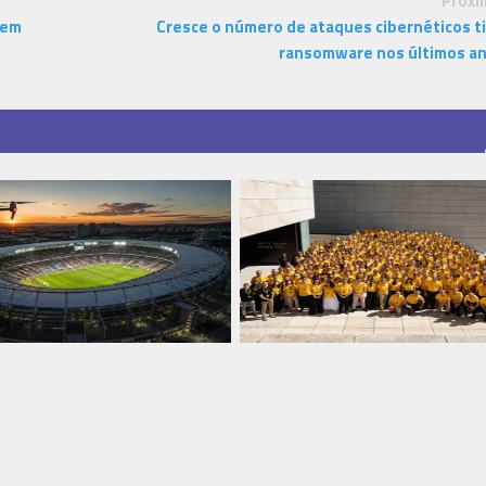
Próxi
 em
Cresce o número de ataques cibernéticos t
ransomware nos últimos a