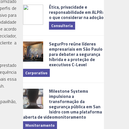
stomizado
Ética, privacidade e
perfis de
responsabilidade em ALPR:
sivo para
o que considerar na adoção
odalidade
Consultoria
de acordo
ciclador,
Cidades Digi
cliente a
SegurPro reúne líderes
empresariais em São Paulo
para debater a segurança
híbrida e a proteção de
executivos C-Level
 prestado
requência
Corporativo
mais essa
Dicas
sh.
Milestone Systems
impulsiona a
pavilhão,
transformação da
segurança pública em San
Isidro com uma plataforma
aberta de videomonitoramento
Monitoramento