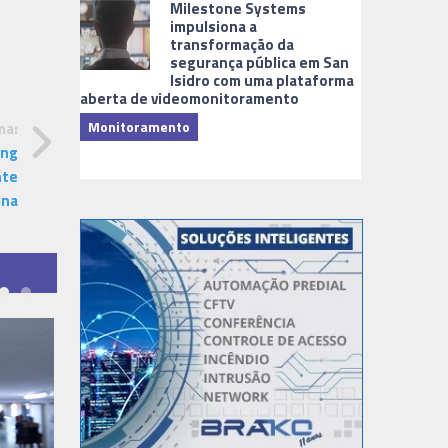
Milestone Systems
impulsiona a
transformação da
segurança pública em San
Isidro com uma plataforma
aberta de videomonitoramento
Monitoramento
ma:
TI & Softwa
ing
nte
ina