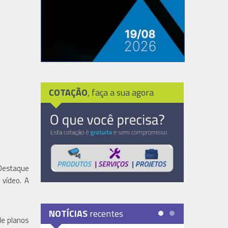
COTAÇÃO
, faça a sua agora
"Destaque
 vídeo. A
NOTÍCIAS
recentes
de planos