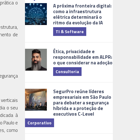
prática o
A próxima fronteira digital:
como a infraestrutura
elétrica determinará o
ritmo da evolução da IA
strutura,
TI & Software
Tecnologia
amento de
Ética, privacidade e
responsabilidade em ALPR:
o que considerar na adoção
Consultoria
segurança
Cidades Digi
SegurPro reúne líderes
empresariais em São Paulo
verticais
para debater a segurança
dia o seu
híbrida e a proteção de
executivos C-Level
edicada à
o Paulo e
Corporativo
des, como
Dicas