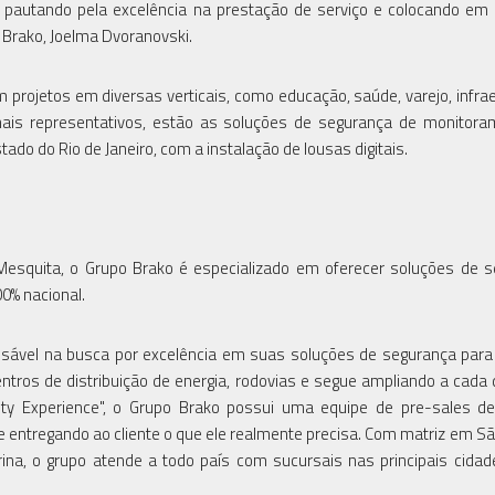
autando pela excelência na prestação de serviço e colocando em 
a Brako, Joelma Dvoranovski.
projetos em diversas verticais, como educação, saúde, varejo, infrae
mais representativos, estão as soluções de segurança de monitor
ado do Rio de Janeiro, com a instalação de lousas digitais.
esquita, o Grupo Brako é especializado em oferecer soluções de 
0% nacional.
ansável na busca por excelência em suas soluções de segurança para 
entros de distribuição de energia, rodovias e segue ampliando a cada 
ity Experience", o Grupo Brako possui uma equipe de pre-sales d
 e entregando ao cliente o que ele realmente precisa. Com matriz em Sã
arina, o grupo atende a todo país com sucursais nas principais cida