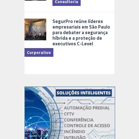
Consultoria
Cidades Di
SegurPro reúne líderes
empresariais em São Paulo
para debater a segurança
híbrida e a proteção de
executivos C-Level
Corporativo