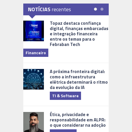
NOTÍCIAS
recentes
Topaz destaca confiança
digital, finanças embarcadas
e integração financeira
entre os temas para o
Febraban Tech
videomoni
Financeiro
Monitoram
A próxima fronteira digital:
como a infraestrutura
elétrica determinará o ritmo
da evolução da IA
TI & Software
Tecnologia
Ética, privacidade e
responsabilidade em ALPR:
o que considerar na adoção