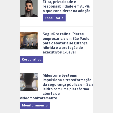
Ética, privacidade e
responsabilidade em ALPR:
o que considerar na adoção
Consultoria
Cidades Di
SegurPro reúne líderes
empresariais em São Paulo
para debater a segurança
híbrida e a proteção de
executivos C-Level
Corporativo
Milestone Systems
impulsiona a transformação
da segurança pública em San
Isidro com uma plataforma
aberta de
videomonitoramento
Monitoramento