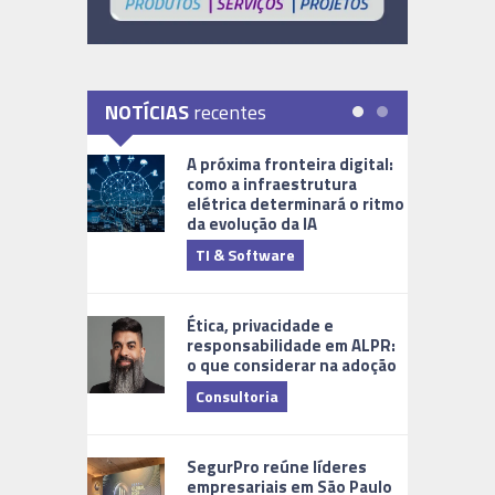
NOTÍCIAS
recentes
A próxima fronteira digital:
como a infraestrutura
elétrica determinará o ritmo
da evolução da IA
TI & Software
Tecnologia
Ética, privacidade e
responsabilidade em ALPR:
o que considerar na adoção
Consultoria
Cidades Di
SegurPro reúne líderes
empresariais em São Paulo