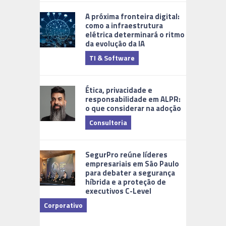
A próxima fronteira digital:
como a infraestrutura
elétrica determinará o ritmo
da evolução da IA
TI & Software
Tecnologia
Ética, privacidade e
responsabilidade em ALPR:
o que considerar na adoção
Consultoria
Cidades Di
SegurPro reúne líderes
empresariais em São Paulo
para debater a segurança
híbrida e a proteção de
executivos C-Level
Corporativo