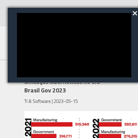
Trend Micro traça perfil das
ameaças cibernéticas no CIO
Brasil Gov 2023
TI & Software
| 2023-05-15