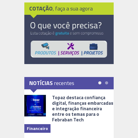
COTAÇÃO
, faça a sua agora
NOTÍCIAS
recentes
Topaz destaca confiança
digital, finanças embarcadas
e integração financeira
entre os temas para o
Febraban Tech
videomoni
Financeiro
Monitoram