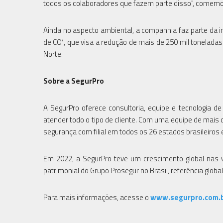
todos os colaboradores que fazem parte disso", comemora
Ainda no aspecto ambiental, a companhia faz parte da 
de CO², que visa a redução de mais de 250 mil tonelada
Norte.
Sobre a SegurPro
A SegurPro oferece consultoria, equipe e tecnologia d
atender todo o tipo de cliente. Com uma equipe de mais 
segurança com filial em todos os 26 estados brasileiros e
Em 2022, a SegurPro teve um crescimento global nas
patrimonial do Grupo Prosegur no Brasil, referência glob
Para mais informações, acesse o
www.segurpro.com.