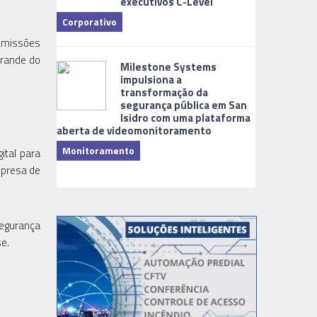
executivos C-Level
Corporativo
 Emissões
Dicas
Grande do
Milestone Systems
impulsiona a
transformação da
segurança pública em San
Isidro com uma plataforma
aberta de videomonitoramento
Monitoramento
ital para
TI & Softwa
mpresa de
segurança
se.