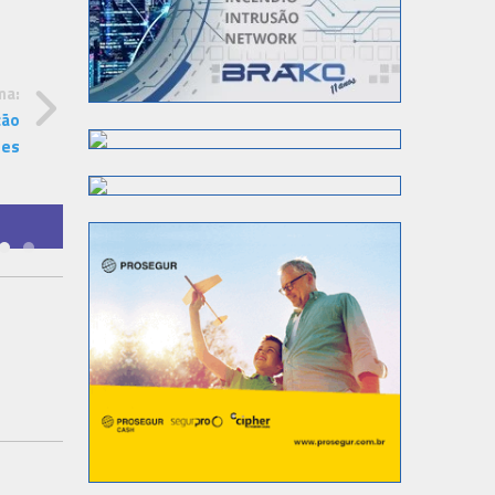
ma:
ção
tes