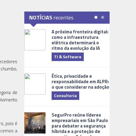
NOTÍCIAS
recentes
A próxima fronteira digital:
como a infraestrutura
elétrica determinará o
ritmo da evolução da IA
TI & Software
Tecnologia
necedores
, chumbo,
Ética, privacidade e
responsabilidade em ALPR:
o que considerar na adoção
egoria de
Consultoria
lvimento
Cidades Digi
SegurPro reúne líderes
empresariais em São Paulo
o, pois é
para debater a segurança
decemos a
híbrida e a proteção de