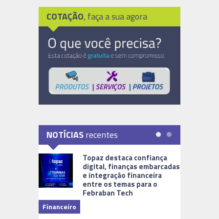
COTAÇÃO
, faça a sua agora
NOTÍCIAS
recentes
Topaz destaca confiança
digital, finanças embarcadas
e integração financeira
entre os temas para o
Febraban Tech
videomoni
Financeiro
Monitoram