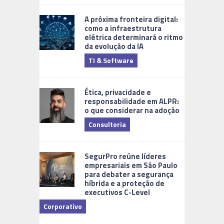
A próxima fronteira digital:
como a infraestrutura
elétrica determinará o ritmo
da evolução da IA
TI & Software
Tecnologia
Ética, privacidade e
responsabilidade em ALPR:
o que considerar na adoção
Consultoria
Cidades Di
SegurPro reúne líderes
empresariais em São Paulo
para debater a segurança
híbrida e a proteção de
executivos C-Level
Corporativo